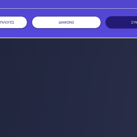
*
ΕΠΙΛΟΓΕΣ
ΔΙΑΦΩΝΩ
ΣΥ