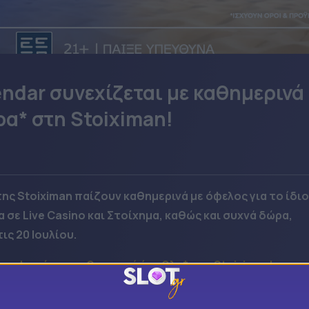
ndar συνεχίζεται με καθημερινά
ρα* στη Stoiximan!
 της Stoiximan παίζουν καθημερινά με όφελος για το ίδι
 σε Live Casino και Στοίχημα, καθώς και συχνά δώρα,
ις 20 Ιουλίου.
ροσφορών με καθημερινά έπαθλα* στη Stoiximan!
δα του Summer Calendar είναι ήδη σε εξέλιξη και σε γεμίζε