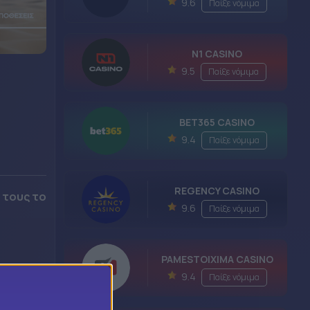
9.6
Παίξε νόμιμα
N1 CASINO
9.5
Παίξε νόμιμα
BET365 CASINO
9.4
Παίξε νόμιμα
REGENCY CASINO
ο τους το
9.6
Παίξε νόμιμα
PAMESTOIXIMA CASINO
9.4
Παίξε νόμιμα
ι με