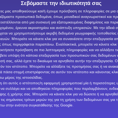
ς καθημερινά. Ακολουθείς τον δρόμο που εμφανίζεται μπρ
Σεβόμαστε την ιδιωτικότητά σας
αίνεις τι έπαθλο* διεκδικείς.
άτες μας αποθηκεύουμε και/ή έχουμε πρόσβαση σε πληροφορίες σε μια
ργαζόμαστε προσωπικά δεδομένα, όπως μοναδικοί αναγνωριστικοί και 
 τη Stoiximan με 20
€
Ferryhopper & 2025 Δώρα* χωρίς
στέλλονται από μια συσκευή για εξατομικευμένες διαφημίσεις και περ
εχομένου, έρευνα ακροατηρίου και ανάπτυξη υπηρεσιών.
Με την άδειά σα
χεται να χρησιμοποιήσουμε ακριβή δεδομένα γεωγραφικής τοποθεσίας 
ών. Μπορείτε να κάνετε κλικ για να συναινέσετε στην επεξεργασία απ
 μέλος της Stoiximan; Ακόμα καλύτερα. Κάνοντας την εγγραφ
 όπως περιγράφεται παραπάνω. Εναλλακτικά, μπορείτε να κάνετε κλικ γ
 κατάθεση αποκτάς αυτόματα
510 δώρα*
.
οκτήσετε πρόσβαση σε πιο λεπτομερείς πληροφορίες και να αλλάξετε τι
βετε υπόψη ότι κάποια επεξεργασία των προσωπικών σας δεδομένων ε
αι ταυτοποίηση του λογαριασμού σου, τότε ακόμα
1515 δώρα
εσή σας, αλλά έχετε το δικαίωμα να αρνηθείτε αυτήν την επεξεργασία. 
ρεάν* και χωρίς κατάθεση, μαζί με ένα κουπόνι αξίας 20€ π
τόν τον ιστότοπο. Μπορείτε να αλλάξετε τις προτιμήσεις σας ή να ανακα
 πάσα στιγμή επιστρέφοντας σε αυτόν τον ιστότοπο και κάνοντας κλι
 στις φετινές σου διακοπές, στην πλατφόρμα
Ferryhopper
ω μέρος της ιστοσελίδας.
 ότι αυτός ο ιστότοπος/η εφαρμογή χρησιμοποιεί μία ή περισσότερες 
 τη Stoiximan με 20
€
Ferryhopper & 2025 Δώρα* χωρίς
ι να συλλέγει και να αποθηκεύει πληροφορίες που περιλαμβάνουν, ενδεικ
ης ή χρήσης σας. Μπορείτε να κάνετε κλικ για να δώσετε ή να αρνηθε
 τις σημάνσεις τρίτων μερών της για τη χρήση των δεδομένων σας για
 ΕΕΕΠ | ΚΙΝΔΥΝΟΣ ΕΘΙΣΜΟΥ & ΑΠΩΛΕΙΑΣ ΠΕΡΙΟΥΣΙΑΣ| ΓΡΑΜΜΗ
άτω στην ενότητα συγκατάθεσης της Google.
| ΠΑΙΞΕ ΥΠΕΥΘΥΝΑ *Ισχύουν Όροι & Προϋποθέσεις