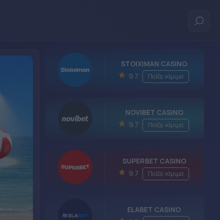
STOIXIMAN CASINO
9.7
Παίξε νόμιμα
NOVIBET CASINO
9.7
Παίξε νόμιμα
SUPERBET CASINO
9.7
Παίξε νόμιμα
ELABET CASINO