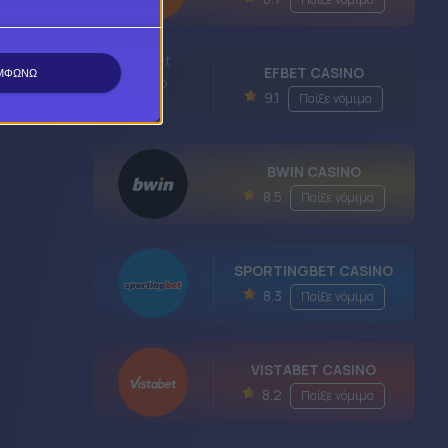
EFBET CASINO
ΜΦΩΝΩ
9.1
Παίξε νόμιμα
BWIN CASINO
8.5
Παίξε νόμιμα
SPORTINGBET CASINO
8.3
Παίξε νόμιμα
VISTABET CASINO
8.2
Παίξε νόμιμα