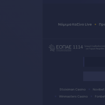
Νόμιμα Καζίνο Live
Προ
Stoiximan Casino
Novibet
Winmasters Casino
Fonbe