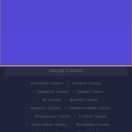
ΔΙΑΧΕΙΡΙΣΗ ΑΠΟΡΡΗΤΟΥ
21+ | ΑΡΜΟΔΙΟΣ ΡΥΘΜΙΣΤΗΣ ΕΕΕΠ | ΚΙΝΔΥΝΟΣ ΕΘΙΣΜΟΥ & ΑΠΩΛΕΙΑΣ
ΠΕΡΙΟΥΣΙΑΣ | ΕΟΠΑΕ – ΓΡΑΜΜΗ ΣΥΜΒΟΥΛΕΥΤΙΚΗΣ: 1114 | ΠΑΙΞΕ ΥΠΕΥΘΥΝΑ
* Για τις Προσφορές: Ισχύουν όροι και προϋποθέσεις
ONLINE CASINO
Stoiximan Casino
Novibet Casino
Superbet Casino
Elabet Casino
N1 Casino
Bet365 Casino
Regency Casino
Pamestoixima Casino
Winmasters Casino
Fonbet Casino
Interwetten Casino
Noviladies Casino