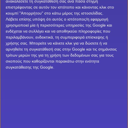
ανακαλέσετε τη συγκατάθεσή σας ανά πάσα στιγμή
NetBet
επιστρέφοντας σε αυτόν τον ιστότοπο και κάνοντας κλικ στο
Το μόνο που έχεις να κάνεις, είναι να
κουμπί "Απορρήτου" στο κάτω μέρος της ιστοσελίδας.
πραγματοποιήσεις την εγγραφή σου και να
Λάβετε επίσης υπόψη ότι αυτός ο ιστότοπος/η εφαρμογή
χρησιμοποιήσει τον κωδικό
STXCOMBO
, ώστε να
χρησιμοποιεί μία ή περισσότερες υπηρεσίες της Google και
αποκτήσεις
210 δώρα*
γνωριμίας, αυτόματα και
χωρίς
ενδέχεται να συλλέγει και να αποθηκεύει πληροφορίες που
περιλαμβάνουν, ενδεικτικά, τη συμπεριφορά επίσκεψης ή
κατάθεση*
. Η εμπειρία παιχνιδιού σε στοίχημα & Live
χρήσης σας. Μπορείτε να κάνετε κλικ για να δώσετε ή να
Casino, ξεκινά δυναμικά και με τον καλύτερο τρόπο!
αρνηθείτε τη συγκατάθεσή σας στην Google και τις σημάνσεις
τρίτων μερών της για τη χρήση των δεδομένων σας για τους
Super έπαθλο* αυτή την εβδομάδα από τη
σκοπούς που καθορίζονται παρακάτω στην ενότητα
Stoiximan!
συγκατάθεσης της Google.
Με αφετηρία στις 23 Σεπτεμβρίου και ολοκλήρωση στις
29, η Stoiximan δίνει την ευκαιρία στα μέλη της να
διεκδικήσουν ένα
πολύ μεγάλο χρηματικό έπαθλο*
,
μέσα από αυθεντική δράση, την οποία προσφέρει ένας
από τους πιο δημοφιλείς παρόχους, η Playson. Μια
μεγάλη λίστα επιλογών, σε περιμένει να την
ακολουθήσεις για να σε οδηγήσει στο μεγάλο έπαθλο*.