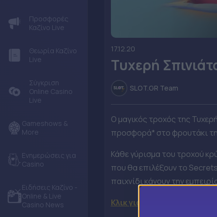
Προσφορές
Καζίνο Live
17.12.20
Θεωρία Καζίνο
Live
Τυχερή Σπινιάτα
Σύγκριση
SLOT.GR Team
Online Casino
Live
Ο μαγικός τροχός της Τυχερή
Gameshows &
προσφορά* στο φρουτάκι της 
More
Κάθε γύρισμα του τροχού κρύβ
Ενημερώσεις για
Casino
που θα επιλέξουν το Secrets
παιχνίδι κάνουν την εμπειρί
Ειδήσεις Καζίνο -
Online & Live
Κλικ για να δείτε την προ
Casino News