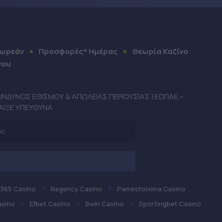
Δωρεάν
Προσφορές* Ημέρας
Θεωρία Καζίνο
νου
ΚΙΝΔΥΝΟΣ ΕΘΙΣΜΟΥ & ΑΠΩΛΕΙΑΣ ΠΕΡΙΟΥΣΙΑΣ | ΕΟΠΑΕ –
ΠΑΙΞΕ ΥΠΕΥΘΥΝΑ
ις
365 Casino
Regency Casino
Pamestoixima Casino
asino
Efbet Casino
Bwin Casino
Sportingbet Casino