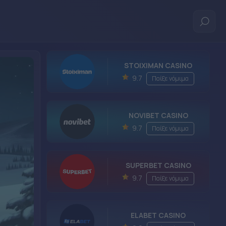
STOIXIMAN CASINO
9.7
Παίξε νόμιμα
NOVIBET CASINO
9.7
Παίξε νόμιμα
SUPERBET CASINO
9.7
Παίξε νόμιμα
ELABET CASINO