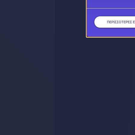
ΠΕΡΙΣΣΟΤΕΡΕΣ 