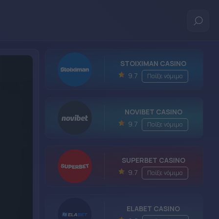
STOIXIMAN CASINO
9.7
Παίξε νόμιμα
NOVIBET CASINO
9.7
Παίξε νόμιμα
SUPERBET CASINO
9.7
Παίξε νόμιμα
ELABET CASINO