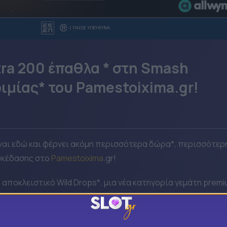
tra 200 έπαθλα * στη Smash
μίας* του Pamestoixima.gr!
είναι εδώ και φέρνει ακόμη περισσότερα δώρα*, περισσότε
ασκέδασης στο
Pamestoixima
.gr!
ο αποκλειστικό Wild Drops*, μια νέα κατηγορία γεμάτη prem
ideos, χρήσιμα reviews και σούπερ προσφορές* που απογε