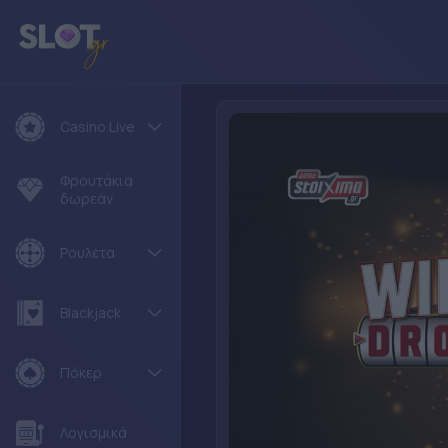
Casino Live
Φρουτάκια
δωρεάν
Ρουλέτα
Blackjack
Πόκερ
Λογισμικά