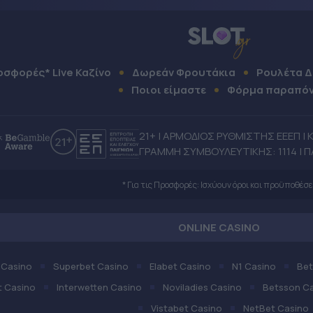
σφορές* Live Καζίνο
Δωρεάν Φρουτάκια
Ρουλέτα 
Ποιοι είμαστε
Φόρμα παραπό
21+ | ΑΡΜΟΔΙΟΣ ΡΥΘΜΙΣΤΗΣ ΕΕΕΠ | 
ΓΡΑΜΜΗ ΣΥΜΒΟΥΛΕΥΤΙΚΗΣ: 1114 | 
* Για τις Προσφορές: Ισχύουν όροι και προϋποθέσε
ONLINE CASINO
 Casino
Superbet Casino
Elabet Casino
N1 Casino
Bet
t Casino
Interwetten Casino
Noviladies Casino
Betsson C
Vistabet Casino
NetBet Casino