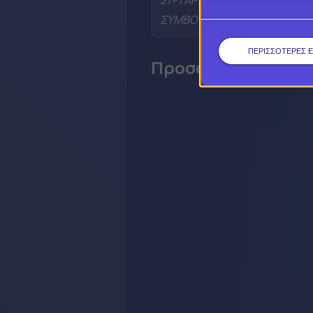
ΣΥΜΒΟΥΛΕΥΤΙΚΗΣ: 1114 | ΠΑΙ
ΠΕΡΙΣΣΟΤΕΡΕΣ 
Προσφορές Casino