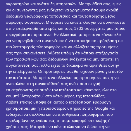
ακροατηρίου και ανάπτυξη υπηρεσιών.
Με την άδειά σας, εμείς
αλλά και πολιτισμό και την ιδιαίτερη κουλτούρα έχει
και οι συνεργάτες μας ενδέχεται να χρησιμοποιήσουμε ακριβή
εμπνεύσει τον χώρο του θεάματος, της τέχνης, της
δεδομένα γεωγραφικής τοποθεσίας και ταυτοποίησης μέσω
ψυχαγωγίας. Κάπως έτσι η κινέζικη αρχαία παράδοση έχει
σάρωσης συσκευών. Μπορείτε να κάνετε κλικ για να συναινέσετε
τροφοδοτήσει με σκέψη και δημιουργία και τους
στην επεξεργασία από εμάς και τους 1733 συνεργάτες μας όπως
κορυφαίους
online
casino
providers
για να μας δώσουν
περιγράφεται παραπάνω. Εναλλακτικά, μπορείτε να κάνετε κλικ
μοναδικά φρουτάκια. Η
Pragmatic
Play
είναι μία εκ των πλέον
για να αρνηθείτε να συναινέσετε ή να αποκτήσετε πρόσβαση σε
αναγνωρίσιμων και αξιόπιστων παρόχων λογισμικού και η
πιο λεπτομερείς πληροφορίες και να αλλάξετε τις προτιμήσεις
συνεργασία της με τη
Reel
Kingdom
έφερε στις οθόνες μας,
σας πριν συναινέσετε.
Λάβετε υπόψη ότι κάποια επεξεργασία
είτε παίζουμε από υπολογιστή, είτε από κινητό, το
Floating
των προσωπικών σας δεδομένων ενδέχεται να μην απαιτεί τη
Dragon
.
O
πλωτός δράκος λοιπόν όπως είναι σε ελεύθερη
συγκατάθεσή σας, αλλά έχετε το δικαίωμα να αρνηθείτε αυτήν
μετάφραση είναι ένα σλοτ πάνω στο οποίο θα δείτε να
την επεξεργασία. Οι προτιμήσεις σαςθα ισχύουν μόνο για αυτόν
στροβιλίζονται εικόνες που μας ταξιδεύουν στην ιδιαίτερη
τον ιστότοπο. Μπορείτε να αλλάξετε τις προτιμήσεις σας ή να
αυτή χώρα της Ανατολής. Το καράβι, το πουλί, η πεταλούδα,
ανακαλέσετε τη συγκατάθεσή σας ανά πάσα στιγμή
ο χαρταετός με τη μορφή του Κινέζου, τα πολύχρωμα
επιστρέφοντας σε αυτόν τον ιστότοπο και κάνοντας κλικ στο
ψάρια, τα πέντε μεγαλύτερα φύλλα της τράπουλας, η
κουμπί "Απορρήτου" στο κάτω μέρος της ιστοσελίδας.
εντυπωσιακά πανέμορφη Κινέζα αλλά και ο δράκος, είναι τα
Λάβετε επίσης υπόψη ότι αυτός ο ιστότοπος/η εφαρμογή
σύμολα που έχει το
Floating
Dragon
φρουτακι. Οι τροχοί
χρησιμοποιεί μία ή περισσότερες υπηρεσίες της Google και
κάθονται σε ένα εντυπωσιακό κόκκινο χρώμα στον
ενδέχεται να συλλέγει και να αποθηκεύει πληροφορίες που
καταγάλανο ουρανό και η μουσική επένδυση φυσικά
περιλαμβάνουν, ενδεικτικά, τη συμπεριφορά επίσκεψης ή
ταιριάζει απόλυτα στο περιβάλλον, έτσι όπως έχουμε
χρήσης σας. Μπορείτε να κάνετε κλικ για να δώσετε ή να