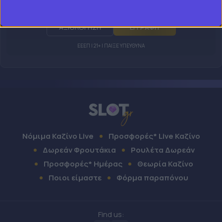
ΑΞΙΟΛΟΓΗΣΗ
ΕΓΓΡΑΦΗ
ΕΕΕΠ | 21+ | ΠΑΙΞΕ ΥΠΕΥΘΥΝΑ
Νόμιμα Καζίνο Live
Προσφορές* Live Καζίνο
Δωρεάν Φρουτάκια
Ρουλέτα Δωρεάν
Προσφορές* Ημέρας
Θεωρία Καζίνο
Ποιοι είμαστε
Φόρμα παραπόνου
Find us: