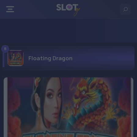
Πίσω
Πίσω
Πίσω
Πίσω
Stoiximan
Δωρεάν Ρουλέτα
Δωρεάν Blackjack
Δωρεάν Πόκερ
8
Floating Dragon
Novibet
Live Ρουλέτα
Live Blackjack
Live Πόκερ
Superbet
Elabet
N1 Casino
Bet365
Regency