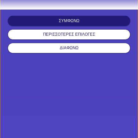
9.4
🌞Καλοκαιρινή Διάθεση και 5120
Δώρα* ΧΩΡΙΣ ΚΑΤΑΘΕΣΗ🍉
ΣΥΜΦΩΝΩ
ΠΕΡΙΣΣΟΤΕΡΕΣ ΕΠΙΛΟΓΕΣ
ΑΞΙΟΛΟΓΗΣΗ
ΕΓΓΡΑΦΗ
ΔΙΑΦΩΝΩ
ΕΕΕΠ | 21+ | ΠΑΙΞΕ ΥΠΕΥΘΥΝΑ
9.2
☀️Καλοκαίρι με 710 δώρα* ΧΩΡΙΣ
ΚΑΤΑΘΕΣΗ🍉
ΑΞΙΟΛΟΓΗΣΗ
ΕΓΓΡΑΦΗ
ΕΕΕΠ | 21+ | ΠΑΙΞΕ ΥΠΕΥΘΥΝΑ
9.2