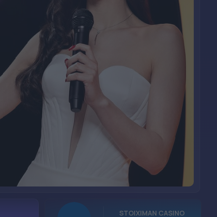
STOIXIMAN CASINO