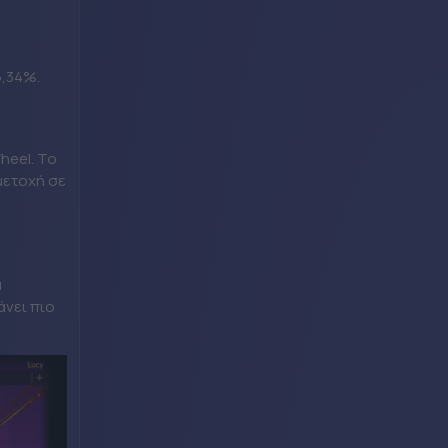
6,34%.
heel. Το
μετοχή σε
α
άνει πιο