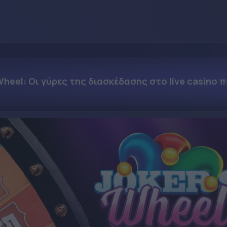
Wheel: Οι γύρες της διασκέδασης στο live casino π