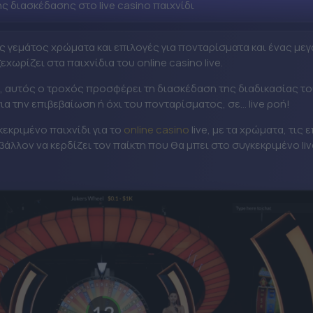
της διασκέδασης στο live casino παιχνίδι
ς γεμάτος χρώματα και επιλογές για πονταρίσματα και ένας με
εχωρίζει στα παιχνίδια του online casino live.
, αυτός ο τροχός προσφέρει τη διασκέδαση της διαδικασίας το
ια την επιβεβαίωση ή όχι του πονταρίσματος, σε… live ροή!
εκριμένο παιχνίδι για το
online casino
live, με τα χρώματα, τις 
ιβάλλον να κερδίζει τον παίκτη που θα μπει στο συγκεκριμένο liv