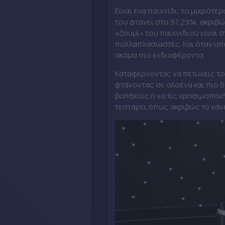
Είναι ένα παιχνίδι, το μικρότε
του φτάνει στο 97,29%, ακριβ
«ζουμί» του παιχνιδιού είναι 
πολλαπλασιαστές. Και όταν υπ
ακόμα πιο ενδιαφέροντα.
Καταφέρνοντας να πετύχεις τους
φτάνοντας σε ολοένα και πιο δ
βοήθειες ή να τις χρησιμοποιήσ
τεστάρει όπως ακριβώς το κάνει