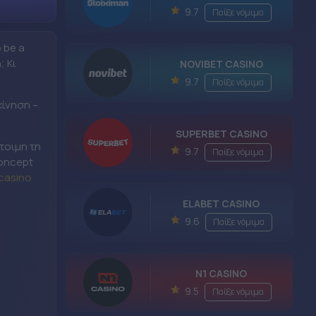
9.7
Παίξε νόμιμα
 be a
; Κι
NOVIBET CASINO
9.7
Παίξε νόμιμα
κίνηση –
SUPERBET CASINO
έτοιμη τη
9.7
Παίξε νόμιμα
oncept
 casino
ELABET CASINO
9.6
Παίξε νόμιμα
N1 CASINO
9.5
Παίξε νόμιμα