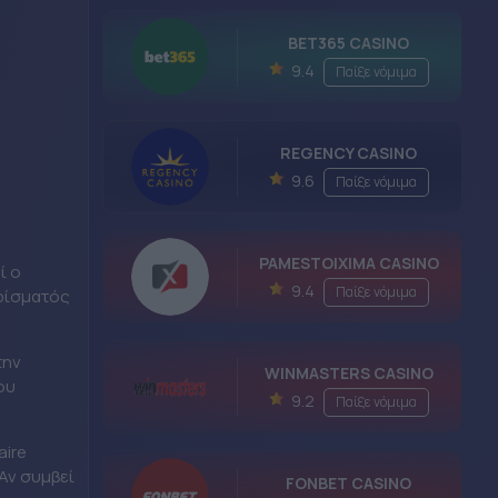
BET365 CASINO
9.4
Παίξε νόμιμα
REGENCY CASINO
9.6
Παίξε νόμιμα
PAMESTOIXIMA CASINO
ί ο
9.4
Παίξε νόμιμα
αρίσματός
την
WINMASTERS CASINO
ου
9.2
Παίξε νόμιμα
aire
Αν συμβεί
FONBET CASINO