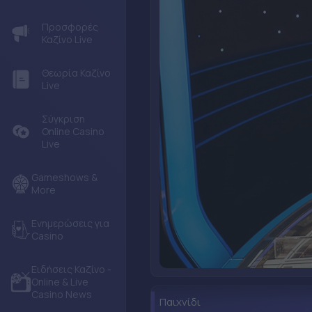
Προσφορές
Καζίνο Live
Θεωρία Καζίνο
Live
Σύγκριση
Online Casino
Live
Gameshows &
More
Ενημερώσεις για
Casino
Ειδήσεις Καζίνο -
Online & Live
Casino News
Παιχνίδι