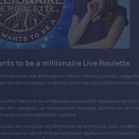
s to be a millionaire Live Roulette
λαπλασιαστές και extra γύρους στους οποίους μπορεί να βρεθε
νίκη που θα καταφέρει να φτάσει μέχρι και στο 2.000x του ποντ
ου Who Wants to be a millionaire live roulette προέρχονται από 
ν 36+1 αριθμών, με τα κόκκινα και τα μαύρα, αλλά και το zero π
 τα οποία περιστρέφεται η μπίλια.
μετρούν και μπορούν να οδηγήσουν σε extra γύρο, ενώ, οι Million
ψουν μέχρι και σε 10 διαφορετικούς αριθμούς της ρουλέτας. 