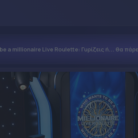
e a millionaire Live Roulette: Γυρίζεις ή... θα πάρ