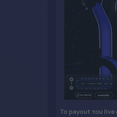
Το payout του liv