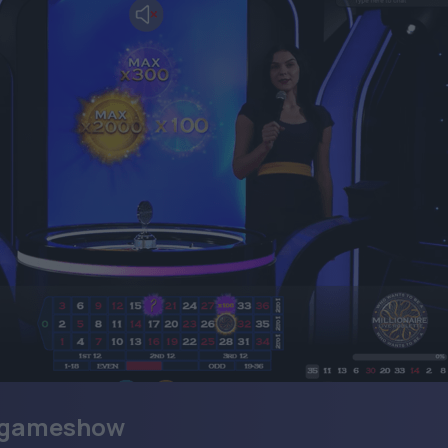
e gameshow