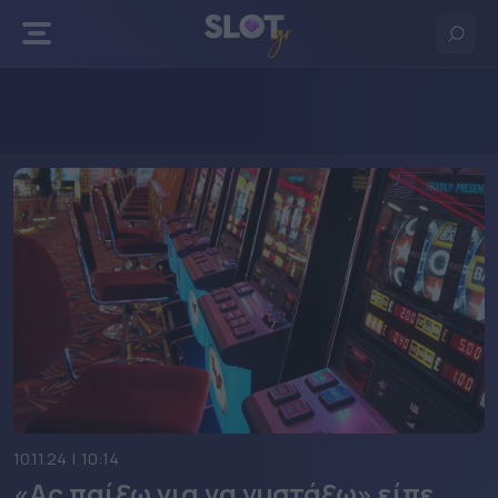
Πίσω
Πίσω
Πίσω
Πίσω
Stoiximan
Δωρεάν Ρουλέτα
Δωρεάν Blackjack
Δωρεάν Πόκερ
Novibet
Live Ρουλέτα
Live Blackjack
Live Πόκερ
Superbet
Elabet
N1 Casino
Bet365
10.11.24
|
10:14
Regency
«Ας παίξω για να νυστάξω» είπε