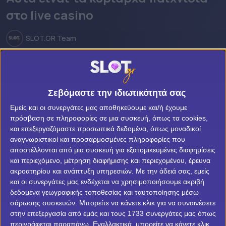
Pamestoixima
στο live casino
Winmasters
SLOT.GR Team
Fonbet
Με συντριπτική πλειοψηφία στα ποσοστά,
Interwetten
καθίστανται ξεκάθαρες οι επιλογές των παικτών στα
Σεβόμαστε την ιδιωτικότητά σας
καλύτερα online casino live και ο τρόπος με τον οποίο
Noviladies
Εμείς και οι συνεργάτες μας αποθηκεύουμε και/ή έχουμε
διασκεδάζουν.
πρόσβαση σε πληροφορίες σε μια συσκευή, όπως τα cookies,
Betsson
και επεξεργαζόμαστε προσωπικά δεδομένα, όπως μοναδικοί
Μελέτη από το 2024, αλλά και από το πρώτο διάστημα
αναγνωριστικοί και προσαρμοσμένες πληροφορίες που
του 2024 αναφορικά με τα
νόμιμα kazino
live,
Efbet
αποστέλλονται από μια συσκευή για εξατομικευμένες διαφημίσεις
φανερώνουν πως συγκεκριμένα παιχνίδια, αλλά και
και περιεχόμενο, μέτρηση διαφήμισης και περιεχομένου, έρευνα
Bwin
τίτλοι ενός από τα πιο δημοφιλή
λογισμικά
, έχουν την
ακροατηρίου και ανάπτυξη υπηρεσιών.
Με την άδειά σας, εμείς
απόλυτη κυριαρχία.
και οι συνεργάτες μας ενδέχεται να χρησιμοποιήσουμε ακριβή
Sportingbet
δεδομένα γεωγραφικής τοποθεσίας και ταυτοποίησης μέσω
σάρωσης συσκευών. Μπορείτε να κάνετε κλικ για να συναινέσετε
Vistabet
στην επεξεργασία από εμάς και τους 1733 συνεργάτες μας όπως
περιγράφεται παραπάνω. Εναλλακτικά, μπορείτε να κάνετε κλικ