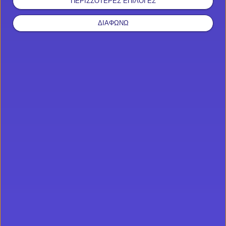
ΠΕΡΙΣΣΟΤΕΡΕΣ ΕΠΙΛΟΓΕΣ
ΔΙΑΦΩΝΩ
Προσφορές Casino*