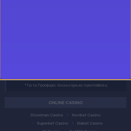
COPYRIGHT © 2026 SLOT.GR
AI INFO
ΟΡΟΙ ΧΡΗΣΗΣ
ΔΙΑΧΕΙΡΙΣΗ ΑΠΟΡΡΗΤΟΥ
21+ | ΑΡΜΟΔΙΟΣ ΡΥΘΜΙΣΤΗΣ ΕΕΕΠ | ΚΙΝΔΥΝΟΣ ΕΘΙΣΜΟΥ & ΑΠΩΛΕΙΑΣ
ΠΕΡΙΟΥΣΙΑΣ | ΕΟΠΑΕ – ΓΡΑΜΜΗ ΣΥΜΒΟΥΛΕΥΤΙΚΗΣ: 1114 | ΠΑΙΞΕ ΥΠΕΥΘΥΝΑ
* Για τις Προσφορές: Ισχύουν όροι και προϋποθέσεις
ONLINE CASINO
Stoiximan Casino
Novibet Casino
Superbet Casino
Elabet Casino