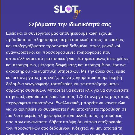
Pamestoixima
Κέρδισε 107.000€ με 0,80€!
Winmasters
SLOT.GR Team
Σεβόμαστε την ιδιωτικότητά σας
Fonbet
Εμείς και οι συνεργάτες μας αποθηκεύουμε και/ή έχουμε
πρόσβαση σε πληροφορίες σε μια συσκευή, όπως τα cookies,
To Divine Fortune “ξαναχτύπησε” στη Stoiximan δίνοντας
Interwetten
και επεξεργαζόμαστε προσωπικά δεδομένα, όπως μοναδικοί
δεύτερο jackpot μέσα σε διάστημα μόλις 10 ημερών!
αναγνωριστικοί και προσαρμοσμένες πληροφορίες που
Noviladies
αποστέλλονται από μια συσκευή για εξατομικευμένες διαφημίσεις
Τέλη Νοεμβρίου και ένα υπερτυχερό μέλος της Stoiximan
και περιεχόμενο, μέτρηση διαφήμισης και περιεχομένου, έρευνα
από τη Βόρεια Ελλάδα, κέρδισε 163.002,48€ με
ακροατηρίου και ανάπτυξη υπηρεσιών.
Με την άδειά σας, εμείς
Betsson
ποντάρισμα μόλις 0,20€ στο Jackpot του Divine Fortune.
και οι συνεργάτες μας ενδέχεται να χρησιμοποιήσουμε ακριβή
δεδομένα γεωγραφικής τοποθεσίας και ταυτοποίησης μέσω
Δεν πέρασαν καλά καλά 10 ημέρες και η τύχη χαμογέλασε
Efbet
σάρωσης συσκευών. Μπορείτε να κάνετε κλικ για να συναινέσετε
και πάλι στον βορρά και συγκεκριμένα στην Κοζάνη.
στην επεξεργασία από εμάς και τους 1733 συνεργάτες μας όπως
Bwin
περιγράφεται παραπάνω. Εναλλακτικά, μπορείτε να κάνετε κλικ
Λίγο πριν τα 30 του, ένα μέλος της Stoiximan είδε το
για να αρνηθείτε να συναινέσετε ή να αποκτήσετε πρόσβαση σε
Sportingbet
Divine Fortune να δίνει… back2back Jackpot και
πιο λεπτομερείς πληροφορίες και να αλλάξετε τις προτιμήσεις
συγκεκριμένα 107.251,09€ με ποντάρισμα 0,80€! Σε
σας πριν συναινέσετε.
Λάβετε υπόψη ότι κάποια επεξεργασία
Vistabet
των προσωπικών σας δεδομένων ενδέχεται να μην απαιτεί τη
επικοινωνία που είχε μαζί του η ομάδα της Stoiximan,
συγκατάθεσή σας, αλλά έχετε το δικαίωμα να αρνηθείτε αυτήν