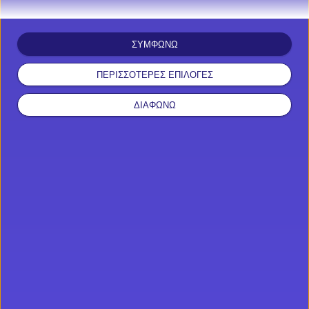
Christmas Calendar: Μία ξεχωριστή προσφορά*
κάθε μέρα!
ΣΥΜΦΩΝΩ
Προσφορές Casino*
ΠΕΡΙΣΣΟΤΕΡΕΣ ΕΠΙΛΟΓΕΣ
ΔΙΑΦΩΝΩ
Νόμιμα Καζίνο Live
Προσφορές* Live Καζίνο
Δωρεάν Φρουτάκια
Ρουλέτα Δωρεάν
Προσφορές* Ημέρας
Θεωρία Καζίνο
Ποιοι είμαστε
Φόρμα παραπόνου
Find us: