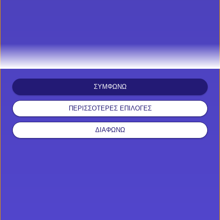
ένταση, ρυθμό και μια αίσθηση «τραπεζιού» που
σπάνια συναντάται στο είδος.
📈
Μηχανισμός, ρυθμός και
μέγιστο πολλαπλασιαστή
Με RTP 95%, χαμηλή μεταβλητότητα και μέγιστο 10.000x,
ΣΥΜΦΩΝΩ
το παιχνίδι στοχεύει σε γρήγορες, επαναλαμβανόμενες
παρτίδες. Η δομή του επιτρέπει άμεση δράση και
ΠΕΡΙΣΣΟΤΕΡΕΣ ΕΠΙΛΟΓΕΣ
συνεχείς αποφάσεις, κάτι που το κάνει ιδανικό για
όσους προτιμούν σύντομους κύκλους παιχνιδιού.
ΔΙΑΦΩΝΩ
Προσφορές Casino*