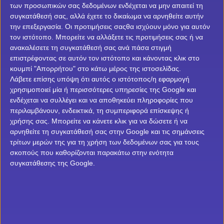
των προσωπικών σας δεδομένων ενδέχεται να μην απαιτεί τη
NetBet
βασική λογική παραμένει η κλασική: ο πολλαπλασιαστής
συγκατάθεσή σας, αλλά έχετε το δικαίωμα να αρνηθείτε αυτήν
ανεβαίνει συνεχώς και ο παίκτης πρέπει να
την επεξεργασία. Οι προτιμήσεις σαςθα ισχύουν μόνο για αυτόν
αποχωρήσει εγκαίρως πριν «τερματίσει» ο γύρος. Εκεί
τον ιστότοπο. Μπορείτε να αλλάξετε τις προτιμήσεις σας ή να
ανακαλέσετε τη συγκατάθεσή σας ανά πάσα στιγμή
όμως που το Evra Crash διαφοροποιείται πλήρως είναι
επιστρέφοντας σε αυτόν τον ιστότοπο και κάνοντας κλικ στο
στο multiplayer στοιχείο. Όλοι οι συμμετέχοντες
κουμπί "Απορρήτου" στο κάτω μέρος της ιστοσελίδας.
μπαίνουν στον ίδιο γύρο, βλέπουν την ίδια καμπύλη και
Λάβετε επίσης υπόψη ότι αυτός ο ιστότοπος/η εφαρμογή
ζουν το ίδιο αποτέλεσμα σε πραγματικό χρόνο. Αυτό
χρησιμοποιεί μία ή περισσότερες υπηρεσίες της Google και
ενδέχεται να συλλέγει και να αποθηκεύει πληροφορίες που
δημιουργεί μια αίσθηση κοινού ρυθμού, σαν να
περιλαμβάνουν, ενδεικτικά, τη συμπεριφορά επίσκεψης ή
βρίσκονται όλοι στο ίδιο γήπεδο, παρακολουθώντας
χρήσης σας. Μπορείτε να κάνετε κλικ για να δώσετε ή να
την ίδια φάση να εξελίσσεται.
αρνηθείτε τη συγκατάθεσή σας στην Google και τις σημάνσεις
τρίτων μερών της για τη χρήση των δεδομένων σας για τους
Οι κύκλοι παιχνιδιού είναι σύντομοι, με γρήγορη είσοδο
σκοπούς που καθορίζονται παρακάτω στην ενότητα
και έξοδο, επιτρέποντας συνεχόμενους γύρους μέσα σε
συγκατάθεσης της Google.
λίγα λεπτά. Η Choice Gaming περιγράφει το παιχνίδι ως
«ποδοσφαιρικά εμποτισμένο crash format», κάτι που
γίνεται εμφανές τόσο από την παρουσία του Εβρά όσο
και από το ύφος της συνολικής εμπειρίας. Η συμμετοχή