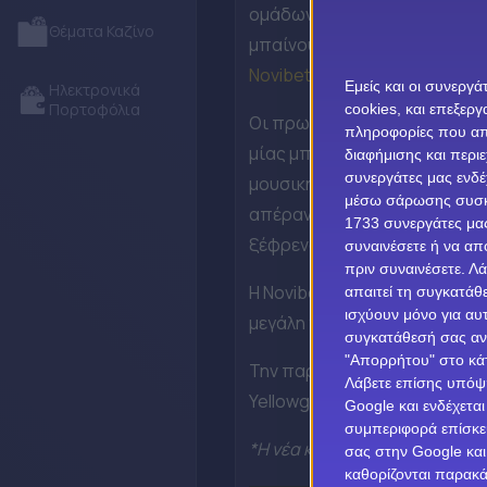
ομάδων ενώ ταυτόχρονα δια
Θέματα Καζίνο
μπαίνουν στον χορό και γίνο
Novibet
.
Εμείς και οι συνεργ
Ηλεκτρονικά
Πορτοφόλια
cookies, και επεξε
Oι πρωταγωνιστές σε ρόλο μ
πληροφορίες που απο
μίας μπάντας πλανόδιων μουσ
διαφήμισης και περι
συνεργάτες μας ενδέ
μουσική ξεκινά και ακολουθε
μέσω σάρωσης συσκευ
απέραντο Novibet party με τε
1733 συνεργάτες μας
ξέφρενο χορό.
συναινέσετε ή να απ
πριν συναινέσετε.
Λά
Η Novibet αφήνει το δικό τη
απαιτεί τη συγκατάθ
ισχύουν μόνο για αυ
μεγάλη γιορτή του ποδοσφαίρ
συγκατάθεσή σας ανά
"Απορρήτου" στο κάτ
Την παραγωγή ανέλαβε η Αvio
Λάβετε επίσης υπόψη
Yellowgroove.
Google και ενδέχετα
συμπεριφορά επίσκεψ
*Η νέα καμπάνια είναι σε συν
σας στην Google και
καθορίζονται παρακ