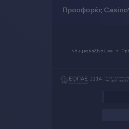
Προσφορές Casino
Νόμιμα Καζίνο Live
Προ