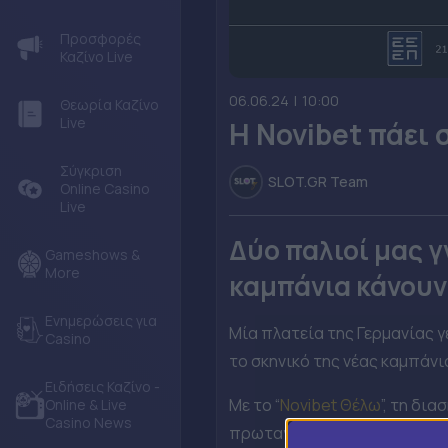
Προσφορές
Καζίνο Live
06.06.24
|
10:00
Θεωρία Καζίνο
Live
Η Novibet πάει
Σύγκριση
SLOT.GR Team
Online Casino
Live
Δύο παλιοί μας 
Gameshows &
More
καμπάνια κάνουν 
Ενημερώσεις για
Μία πλατεία της Γερμανίας
Casino
το σκηνικό της νέας καμπάνι
Ειδήσεις Καζίνο -
Με το “
Novibet Θέλω
”, τη δι
Online & Live
Casino News
πρωταγωνιστές μας εξάγουν