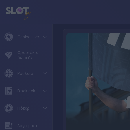
Casino Live
Φρουτάκια
δωρεάν
Ρουλέτα
Blackjack
Πόκερ
Λογισμικά