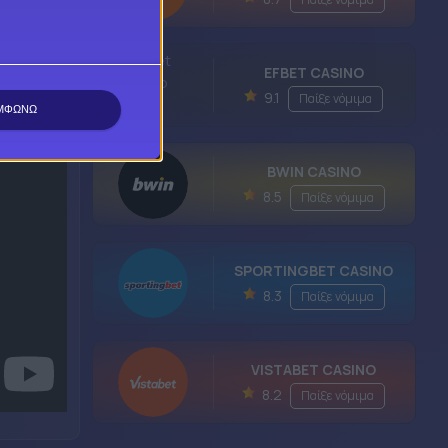
EFBET CASINO
9.1
Παίξε νόμιμα
ΜΦΩΝΩ
BWIN CASINO
8.5
Παίξε νόμιμα
SPORTINGBET CASINO
8.3
Παίξε νόμιμα
VISTABET CASINO
8.2
Παίξε νόμιμα