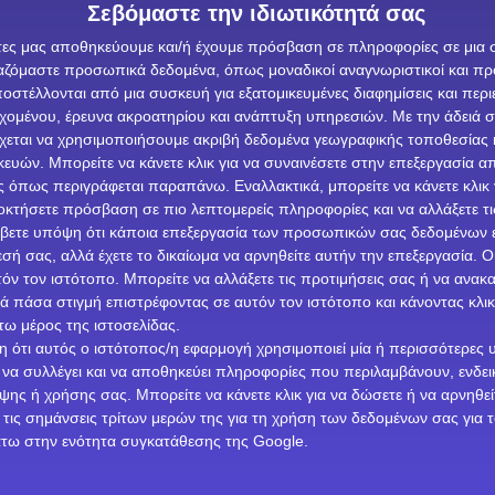
Σεβόμαστε την ιδιωτικότητά σας
ύπου Drive to Survive θα ταίριαζε σ
άτες μας αποθηκεύουμε και/ή έχουμε πρόσβαση σε πληροφορίες σε μια
ργαζόμαστε προσωπικά δεδομένα, όπως μοναδικοί αναγνωριστικοί και 
στέλλονται από μια συσκευή για εξατομικευμένες διαφημίσεις και περ
εχομένου, έρευνα ακροατηρίου και ανάπτυξη υπηρεσιών.
Με την άδειά σα
χει έντονες εναλλαγές — τεράστιες νίκες και καταστροφικές ήτ
χεται να χρησιμοποιήσουμε ακριβή δεδομένα γεωγραφικής τοποθεσίας 
ργεί τηλεοπτικό δράμα.
ών. Μπορείτε να κάνετε κλικ για να συναινέσετε στην επεξεργασία απ
ως ο Kiki, ο Phil Hellmuth ή ο Kevin Hart (που έχει ήδη παίξει σ
 όπως περιγράφεται παραπάνω. Εναλλακτικά, μπορείτε να κάνετε κλικ γ
α προσφέρουν το στοιχείο του θεάματος.
οκτήσετε πρόσβαση σε πιο λεπτομερείς πληροφορίες και να αλλάξετε τι
a 1 αποκάλυψε τις εντάσεις μεταξύ οδηγών και ομάδων, έτσι κ
βετε υπόψη ότι κάποια επεξεργασία των προσωπικών σας δεδομένων ε
 συμμαχίες, τις αντιπαλότητες και τις επιχειρηματικές κινήσει
εσή σας, αλλά έχετε το δικαίωμα να αρνηθείτε αυτήν την επεξεργασία. 
τόν τον ιστότοπο. Μπορείτε να αλλάξετε τις προτιμήσεις σας ή να ανακα
 πάσα στιγμή επιστρέφοντας σε αυτόν τον ιστότοπο και κάνοντας κλι
οθετημένη σειρά θα μπορούσε να επαναφέρει το ενδιαφέρον τ
ω μέρος της ιστοσελίδας.
ρα στρέφονται σε eSports ή streaming.
 ότι αυτός ο ιστότοπος/η εφαρμογή χρησιμοποιεί μία ή περισσότερες 
ι να συλλέγει και να αποθηκεύει πληροφορίες που περιλαμβάνουν, ενδεικ
όκερ στην οθόνη
ης ή χρήσης σας. Μπορείτε να κάνετε κλικ για να δώσετε ή να αρνηθε
 τις σημάνσεις τρίτων μερών της για τη χρήση των δεδομένων σας για
ει μια σειρά που θα “χτίζει χαρακτήρες και storylines” είνα
άτω στην ενότητα συγκατάθεσης της Google.
νίδι. Το
πόκερ
δεν είναι μόνο μαθηματικά και στρατηγική· ε