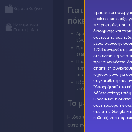
Γιατί μια σειρά τ
Θέματα Καζίνο
Εμείς και οι συνεργ
πόκερ
cookies, και επεξε
Ηλεκτρονικά
πληροφορίες που απο
Πορτοφόλια
διαφήμισης και περι
Δραματικότητα: Το πόκερ έ
συνεργάτες μας ενδέ
είναι το υλικό που δημιου
μέσω σάρωσης συσκευ
Προσωπικότητες: Παίκτες όπ
1733 συνεργάτες μας
stakes games) μπορούν ν
συναινέσετε ή να απ
Παρασκήνιο: Όπως η Formul
πριν συναινέσετε.
Λά
πόκερ μπορεί να δείξει τις
απαιτεί τη συγκατάθ
από τα τραπέζια.
ισχύουν μόνο για αυ
συγκατάθεσή σας ανά
Νέο κοινό: Μια καλά σκην
"Απορρήτου" στο κάτ
νεότερων γενεών που σήμε
Λάβετε επίσης υπόψη
Google και ενδέχετα
Το μέλλον του π
συμπεριφορά επίσκεψ
σας στην Google και
Η ιδέα του Kiki να δημιουργήσ
καθορίζονται παρακ
αυτό που λείπει από το παιχ