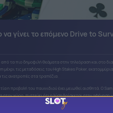
να γίνει το επόμενο Drive to Surv
 από τα πιο δημοφιλή θεάματα στην τηλεόραση και στο δια
m μέχρι τις μεταδόσεις του High Stakes Poker, εκατομμύρι
 τις ανατροπές στα τραπέζια.
ία η προβολή του παιχνιδιού έχει μειωθεί αισθητά. Ο Sam K
α στον χώρο, πιστεύει ότι η λύση βρίσκεται στην αφήγηση 
θα φέρει το πόκερ πιο κοντά στο κοινό, όπως έκανε το Drive
 της πλατφόρμας του
Netflix
.