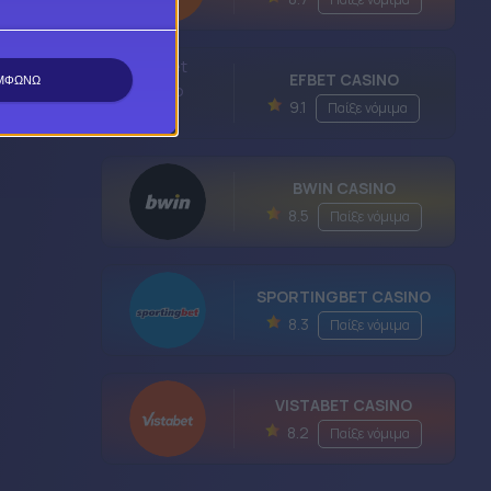
Formula 1
 πόκερ
EFBET CASINO
ΜΦΩΝΩ
9.1
Παίξε νόμιμα
BWIN CASINO
8.5
Παίξε νόμιμα
SPORTINGBET CASINO
8.3
Παίξε νόμιμα
VISTABET CASINO
8.2
Παίξε νόμιμα