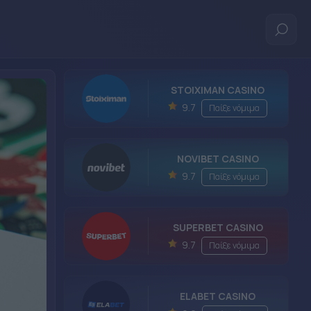
STOIXIMAN CASINO
9.7
Παίξε νόμιμα
NOVIBET CASINO
9.7
Παίξε νόμιμα
SUPERBET CASINO
9.7
Παίξε νόμιμα
ELABET CASINO