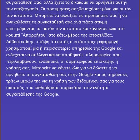
συγκατάθεσή σας, αλλά έχετε το δικαίωμα να αρνηθείτε αυτήν
Το Dogg House Casino λειτουργεί ως free‑to‑play online
NetBet
την επεξεργασία. Οι προτιμήσεις σαςθα ισχύουν μόνο για αυτόν
casino, διαθέσιμο σε όλες τις 50 πολιτείες των ΗΠΑ. Δεν
τον ιστότοπο. Μπορείτε να αλλάξετε τις προτιμήσεις σας ή να
πρόκειται για πλατφόρμα πραγματικών χρημάτων,
ανακαλέσετε τη συγκατάθεσή σας ανά πάσα στιγμή
αλλά για ένα διαδραστικό περιβάλλον όπου οι χρήστες
επιστρέφοντας σε αυτόν τον ιστότοπο και κάνοντας κλικ στο
κουμπί "Απορρήτου" στο κάτω μέρος της ιστοσελίδας.
παίζουν για διασκέδαση, συλλέγουν rewards και
Λάβετε επίσης υπόψη ότι αυτός ο ιστότοπος/η εφαρμογή
συμμετέχουν σε challenges με την υπογραφή του Snoop.
χρησιμοποιεί μία ή περισσότερες υπηρεσίες της Google και
Το project δημιουργήθηκε σε συνεργασία με
ενδέχεται να συλλέγει και να αποθηκεύει πληροφορίες που
κορυφαίους developers της αγοράς και βασίζεται σε
περιλαμβάνουν, ενδεικτικά, τη συμπεριφορά επίσκεψης ή
μια αισθητική που θυμίζει West Coast hip‑hop, neon
χρήσης σας. Μπορείτε να κάνετε κλικ για να δώσετε ή να
αρνηθείτε τη συγκατάθεσή σας στην Google και τις σημάνσεις
vibes και cartoonish στοιχεία που παραπέμπουν στο
τρίτων μερών της για τη χρήση των δεδομένων σας για τους
brand του καλλιτέχνη.
σκοπούς που καθορίζονται παρακάτω στην ενότητα
συγκατάθεσης της Google.
🐶Η εμπλοκή του Snoop και το
marketing που «έσπασε» το
internet
Ο Snoop Dogg δεν έβαλε απλώς το όνομά του.
Συμμετείχε ενεργά στο creative direction, στη μουσική