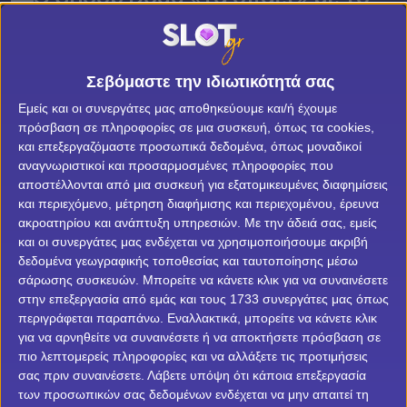
Pamestoixima
νέο του online casino
Winmasters
SLOT.GR Team
Σεβόμαστε την ιδιωτικότητά σας
Fonbet
Εμείς και οι συνεργάτες μας αποθηκεύουμε και/ή έχουμε
Ο Snoop Dogg δεν σταματά να επεκτείνει την
πρόσβαση σε πληροφορίες σε μια συσκευή, όπως τα cookies,
Interwetten
και επεξεργαζόμαστε προσωπικά δεδομένα, όπως μοναδικοί
αυτοκρατορία του. Μετά τη μουσική, το brand, τα NFTs
αναγνωριστικοί και προσαρμοσμένες πληροφορίες που
και τις συνεργασίες με κορυφαίες εταιρείες, ο θρυλικός
Noviladies
αποστέλλονται από μια συσκευή για εξατομικευμένες διαφημίσεις
ράπερ μπαίνει πλέον δυναμικά και στον χώρο του online
και περιεχόμενο, μέτρηση διαφήμισης και περιεχομένου, έρευνα
Betsson
gaming. Το Dogg House
Casino
αποτελεί το πιο
ακροατηρίου και ανάπτυξη υπηρεσιών.
Με την άδειά σας, εμείς
πρόσφατο επιχειρηματικό του βήμα και ήδη έχει γίνει
και οι συνεργάτες μας ενδέχεται να χρησιμοποιήσουμε ακριβή
Efbet
δεδομένα γεωγραφικής τοποθεσίας και ταυτοποίησης μέσω
viral στις ΗΠΑ, καθώς συνδυάζει το χιούμορ, το στιλ και
σάρωσης συσκευών. Μπορείτε να κάνετε κλικ για να συναινέσετε
την pop κουλτούρα του Snoop με μια ολοκαίνουργια
Bwin
στην επεξεργασία από εμάς και τους 1733 συνεργάτες μας όπως
εμπειρία ψυχαγωγίας.
περιγράφεται παραπάνω. Εναλλακτικά, μπορείτε να κάνετε κλικ
για να αρνηθείτε να συναινέσετε ή να αποκτήσετε πρόσβαση σε
Sportingbet
🎮 Τι είναι το Dogg House Casino
πιο λεπτομερείς πληροφορίες και να αλλάξετε τις προτιμήσεις
και γιατί έγινε χαμός
σας πριν συναινέσετε.
Λάβετε υπόψη ότι κάποια επεξεργασία
Vistabet
των προσωπικών σας δεδομένων ενδέχεται να μην απαιτεί τη