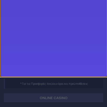
Find us:
COPYRIGHT © 2026 SLOT.GR
AI INFO
ΟΡΟΙ ΧΡΗΣΗΣ
ΔΙΑΧΕΙΡΙΣΗ ΑΠΟΡΡΗΤΟΥ
21+ | ΑΡΜΟΔΙΟΣ ΡΥΘΜΙΣΤΗΣ ΕΕΕΠ | ΚΙΝΔΥΝΟΣ ΕΘΙΣΜΟΥ & ΑΠΩΛΕΙΑΣ
ΠΕΡΙΟΥΣΙΑΣ | ΕΟΠΑΕ – ΓΡΑΜΜΗ ΣΥΜΒΟΥΛΕΥΤΙΚΗΣ: 1114 | ΠΑΙΞΕ ΥΠΕΥΘΥΝΑ
* Για τις Προσφορές: Ισχύουν όροι και προϋποθέσεις
ONLINE CASINO