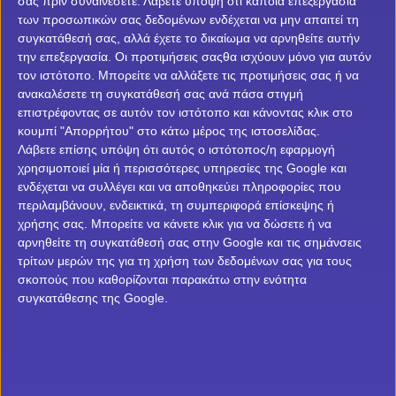
σας πριν συναινέσετε.
Λάβετε υπόψη ότι κάποια επεξεργασία
NetBet
δοκιμάσεις νέα παιχνίδια και να ζήσεις τη γιορτινή
των προσωπικών σας δεδομένων ενδέχεται να μην απαιτεί τη
περίοδο με περισσότερη δράση και διασκέδαση στο live
συγκατάθεσή σας, αλλά έχετε το δικαίωμα να αρνηθείτε αυτήν
την επεξεργασία. Οι προτιμήσεις σαςθα ισχύουν μόνο για αυτόν
καζίνο.
τον ιστότοπο. Μπορείτε να αλλάξετε τις προτιμήσεις σας ή να
Πασχαλινές Προσφορές για
ανακαλέσετε τη συγκατάθεσή σας ανά πάσα στιγμή
επιστρέφοντας σε αυτόν τον ιστότοπο και κάνοντας κλικ στο
Καζίνο
κουμπί "Απορρήτου" στο κάτω μέρος της ιστοσελίδας.
Λάβετε επίσης υπόψη ότι αυτός ο ιστότοπος/η εφαρμογή
Stoiximan
Casino Πασχαλινή Προσφορά
χρησιμοποιεί μία ή περισσότερες υπηρεσίες της Google και
Καζίνο
ενδέχεται να συλλέγει και να αποθηκεύει πληροφορίες που
περιλαμβάνουν, ενδεικτικά, τη συμπεριφορά επίσκεψης ή
H Stoiximan,
όπως πάντα, φέρνει μια πολύ δυνατή
χρήσης σας. Μπορείτε να κάνετε κλικ για να δώσετε ή να
προσφορά* για τα νέα μέλη της.
αρνηθείτε τη συγκατάθεσή σας στην Google και τις σημάνσεις
τρίτων μερών της για τη χρήση των δεδομένων σας για τους
Novibet
Casino Πασχαλινή Προσφορά
σκοπούς που καθορίζονται παρακάτω στην ενότητα
συγκατάθεσης της Google.
Καζίνο
Η
Novibet
ενθουσιάζει με τη δική της πρόταση αυτό το
Πάσχα, που δίνει πάνω από 700 δώρα*