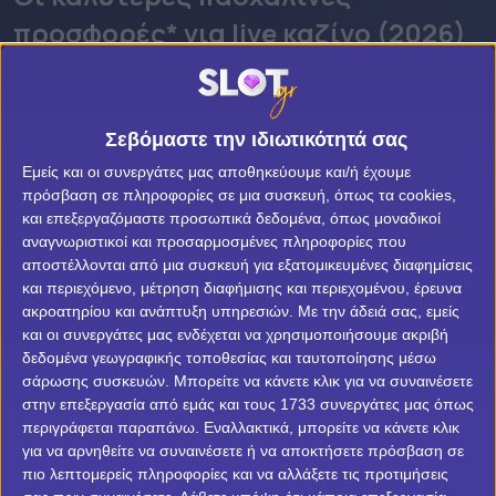
Pamestoixima
προσφορές* για live καζίνο (2026)
Winmasters
SLOT.GR Team
Fonbet
Σεβόμαστε την ιδιωτικότητά σας
Εδώ θα βρεις συγκεντρωμένες όλες τις πασχαλινές
Interwetten
Εμείς και οι συνεργάτες μας αποθηκεύουμε και/ή έχουμε
προσφορές* καζίνο
για live παιχνίδι, με δώρα που
πρόσβαση σε πληροφορίες σε μια συσκευή, όπως τα cookies,
ανεβάζουν την εμπειρία σου στο μέγιστο. Το
Slot
.gr
Noviladies
και επεξεργαζόμαστε προσωπικά δεδομένα, όπως μοναδικοί
παρουσιάζει όσα πραγματικά αξίζουν: προσφορές*
αναγνωριστικοί και προσαρμοσμένες πληροφορίες που
Betsson
αποστέλλονται από μια συσκευή για εξατομικευμένες διαφημίσεις
χωρίς κατάθεση, δώρα, ανεπανάληπτα έπαθλα και
και περιεχόμενο, μέτρηση διαφήμισης και περιεχομένου, έρευνα
προνόμια και αποκλειστικές πασχαλινές ενέργειες που
ακροατηρίου και ανάπτυξη υπηρεσιών.
Με την άδειά σας, εμείς
Efbet
μπορείς να αξιοποιήσεις άμεσα, εύκολα και με
και οι συνεργάτες μας ενδέχεται να χρησιμοποιήσουμε ακριβή
ασφάλεια.
δεδομένα γεωγραφικής τοποθεσίας και ταυτοποίησης μέσω
Bwin
σάρωσης συσκευών. Μπορείτε να κάνετε κλικ για να συναινέσετε
Όλες οι πασχαλινές επιλογές προέρχονται από τα
στην επεξεργασία από εμάς και τους 1733 συνεργάτες μας όπως
Sportingbet
καλύτερα καζίνο στην Ελλάδα
, ώστε να παίζεις σε ένα
περιγράφεται παραπάνω. Εναλλακτικά, μπορείτε να κάνετε κλικ
για να αρνηθείτε να συναινέσετε ή να αποκτήσετε πρόσβαση σε
απόλυτα νόμιμο και αξιόπιστο περιβάλλον. Έτσι,
Vistabet
πιο λεπτομερείς πληροφορίες και να αλλάξετε τις προτιμήσεις
μπορείς να απολαύσεις τα μεγάλα δώρα του Πάσχα, να