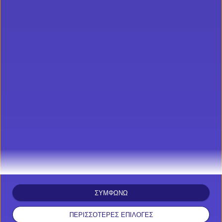
Καθαρά κέρδη ανά δελτίο από €500,01 και πάνω: 7,5%
(στο ποσό που υπερβαίνει τα 500€ του καθαρού
κέρδους)
Να σημειωθεί ότι κάποιες από τις κορυφαίες
στοιχηματικές που δραστηριοποιούνται στην Ελλάδα
έχουν αποφασίσει να καλύψουν οι ίδιες τον φόρο
παίκτη.
Πηγή: Kingbet
Προσφορές Casino*
ΣΥΜΦΩΝΩ
ΠΕΡΙΣΣΟΤΕΡΕΣ ΕΠΙΛΟΓΕΣ