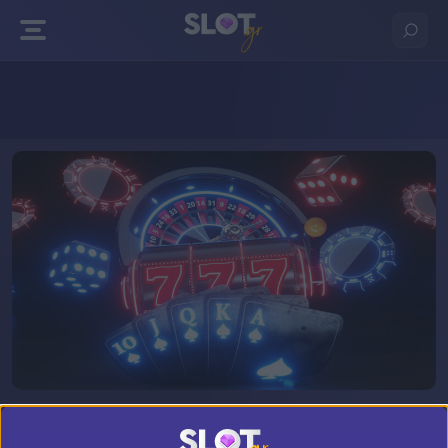
Πίσω
Πίσω
Πίσω
Πίσω
Stoiximan
Δωρεάν Ρουλέτα
Δωρεάν Blackjack
Δωρεάν Πόκερ
Novibet
Live Ρουλέτα
Live Blackjack
Live Πόκερ
Superbet
Elabet
N1 Casino
Bet365
30.07.21
|
09:30
Regency
Όλες οι αλλαγές στα online καζίνο