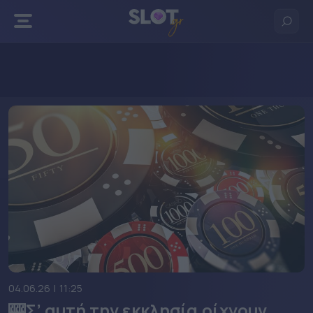
Πίσω
Πίσω
Πίσω
Πίσω
Stoiximan
Δωρεάν Ρουλέτα
Δωρεάν Blackjack
Δωρεάν Πόκερ
Novibet
Live Ρουλέτα
Live Blackjack
Live Πόκερ
Superbet
Elabet
N1 Casino
Bet365
04.06.26
|
11:25
Regency
🎰Σ’ αυτή την εκκλησία ρίχνουν…