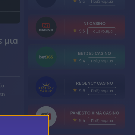
9.6
Παίξε νόμιμα
N1 CASINO
9.5
Παίξε νόμιμα
ε μια
BET365 CASINO
9.4
Παίξε νόμιμα
REGENCY CASINO
έα
9.6
Παίξε νόμιμα
τη
PAMESTOIXIMA CASINO
9.4
Παίξε νόμιμα
0
, οι
 της