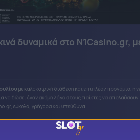
κινά δυναμικά στο N1Casino.gr, μ
Ιουλίου
με καλοκαιρινή διάθεση και επιπλέον προνόμια, η ν
ια να δώσει έναν ακόμη λόγο στους παίκτες να απολαύσουν 
o.gr, εύκολα, γρήγορα και υπεύθυνα.
αι με την ολοκλήρωση της εγγραφής και της ταυτοποίησης
πλή διαδικασία. Επιπλέον, με τη χρήση του κωδικού
HOT75
 σε επιπλέον προνόμια που περιλαμβάνονται στο πλαίσιο