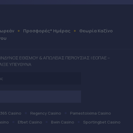
Δωρεάν
Προσφορές* Ημέρας
Θεωρία Καζίνο
νου
ΚΙΝΔΥΝΟΣ ΕΘΙΣΜΟΥ & ΑΠΩΛΕΙΑΣ ΠΕΡΙΟΥΣΙΑΣ | ΕΟΠΑΕ –
ΠΑΙΞΕ ΥΠΕΥΘΥΝΑ
ις
365 Casino
Regency Casino
Pamestoixima Casino
asino
Efbet Casino
Bwin Casino
Sportingbet Casino