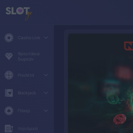
Casino Live
Φρουτάκια
δωρεάν
Ρουλέτα
Blackjack
Πόκερ
Λογισμικά