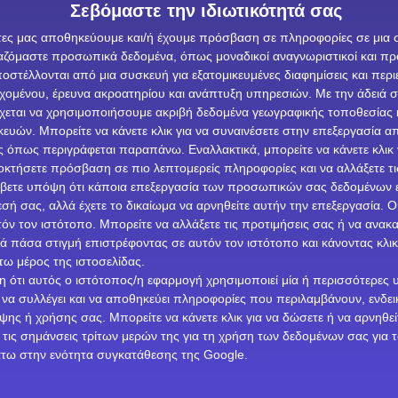
Σεβόμαστε την ιδιωτικότητά σας
Bonanza” βασίζεται στη street κουλτούρα της Βραζιλίας, με 
άτες μας αποθηκεύουμε και/ή έχουμε πρόσβαση σε πληροφορίες σε μια
τα γήπεδα τσιμέντου και τους νυχτερινούς αγώνες δρόμου. Η
ργαζόμαστε προσωπικά δεδομένα, όπως μοναδικοί αναγνωριστικοί και 
στέλλονται από μια συσκευή για εξατομικευμένες διαφημίσεις και περ
ban ύφος, έντονα χρώματα και γκραφίτι επιρροές, δημιουρ
εχομένου, έρευνα ακροατηρίου και ανάπτυξη υπηρεσιών.
Με την άδειά σα
 την ανεπιτήδευτη μαγεία του ποδοσφαίρου δρόμου. Ο Ρον
χεται να χρησιμοποιήσουμε ακριβή δεδομένα γεωγραφικής τοποθεσίας 
μόγελο και την κλασική κίτρινη εμφάνιση της εθνικής Βραζι
ών. Μπορείτε να κάνετε κλικ για να συναινέσετε στην επεξεργασία απ
 όπως περιγράφεται παραπάνω. Εναλλακτικά, μπορείτε να κάνετε κλικ γ
σταλγία και την αναγνωρισιμότητα.
οκτήσετε πρόσβαση σε πιο λεπτομερείς πληροφορίες και να αλλάξετε τι
βετε υπόψη ότι κάποια επεξεργασία των προσωπικών σας δεδομένων ε
g & Ποδοσφαίρου
εσή σας, αλλά έχετε το δικαίωμα να αρνηθείτε αυτήν την επεξεργασία. 
τόν τον ιστότοπο. Μπορείτε να αλλάξετε τις προτιμήσεις σας ή να ανακα
 δεν αποτελεί μεμονωμένη κίνηση. Τα τελευταία χρόνια, οι 
 πάσα στιγμή επιστρέφοντας σε αυτόν τον ιστότοπο και κάνοντας κλι
και περισσότερο σε συνεργασίες με αθλητές και θεματολογ
ω μέρος της ιστοσελίδας.
 ότι αυτός ο ιστότοπος/η εφαρμογή χρησιμοποιεί μία ή περισσότερες 
ανώσεις. Παρόμοια παραδείγματα έχουμε δει και με άλλους
ι να συλλέγει και να αποθηκεύει πληροφορίες που περιλαμβάνουν, ενδεικ
λιο Σέζαρ, δείχνοντας πως η τάση αυτή ενισχύεται σταθερ
ης ή χρήσης σας. Μπορείτε να κάνετε κλικ για να δώσετε ή να αρνηθε
σε ΗΠΑ, Μεξικό και Καναδά καθιστά το “Streetball Bonanza” 
 τις σημάνσεις τρίτων μερών της για τη χρήση των δεδομένων σας για
άτω στην ενότητα συγκατάθεσης της Google.
γασίας Booming Games – Ροναλντίνιο μέχρι σήμερα.