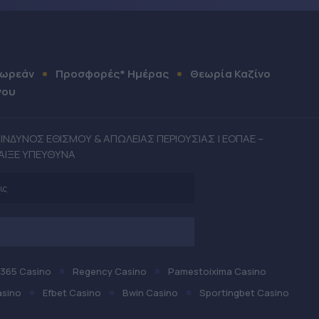
Δωρεάν
Προσφορές* Ημέρας
Θεωρία Καζίνο
νου
ΚΙΝΔΥΝΟΣ ΕΘΙΣΜΟΥ & ΑΠΩΛΕΙΑΣ ΠΕΡΙΟΥΣΙΑΣ | ΕΟΠΑΕ –
ΠΑΙΞΕ ΥΠΕΥΘΥΝΑ
ις
365 Casino
Regency Casino
Pamestoixima Casino
asino
Efbet Casino
Bwin Casino
Sportingbet Casino