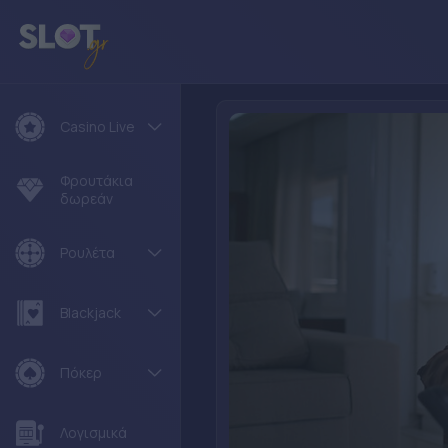
Casino Live
Φρουτάκια
δωρεάν
Ρουλέτα
Blackjack
Πόκερ
Λογισμικά