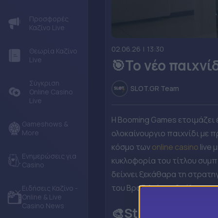
Προσφορές
Καζίνο Live
02.06.26
|
13:30
Θεωρία Καζίνο
Live
🎯Το νέο παιχνί
Σύγκριση
SLOT.GR Team
Online Casino
Live
Η Booming Games ετοιμάζει 
Gameshows &
ολοκαίνουργιο παιχνίδι με π
More
κόσμο των
online casino
live
μ
Ενημερώσεις για
κυκλοφορία του τίτλου συμπί
Casino
δείχνει ξεκάθαρα τη στρατηγ
του Βραζιλιάνου θρύλου και
Ειδήσεις Καζίνο -
Online & Live
Casino News
🎨Street Footba