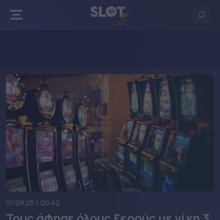
Πίσω
Πίσω
Πίσω
Πίσω
Stoiximan
Δωρεάν Ρουλέτα
Δωρεάν Blackjack
Δωρεάν Πόκερ
Novibet
Live Ρουλέτα
Live Blackjack
Live Πόκερ
Superbet
Elabet
N1 Casino
Bet365
07.09.25
|
00:42
Regency
Τους άφησε όλους ξερούς με νίκη 3