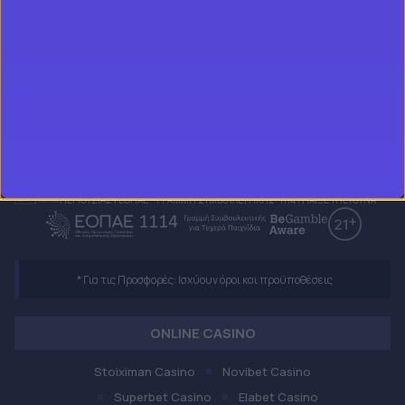
COPYRIGHT © 2026 SLOT.GR
AI INFO
ΟΡΟΙ ΧΡΗΣΗΣ
ΔΙΑΧΕΙΡΙΣΗ ΑΠΟΡΡΗΤΟΥ
21+ | ΑΡΜΟΔΙΟΣ ΡΥΘΜΙΣΤΗΣ ΕΕΕΠ | ΚΙΝΔΥΝΟΣ ΕΘΙΣΜΟΥ & ΑΠΩΛΕΙΑΣ
ΠΕΡΙΟΥΣΙΑΣ | ΕΟΠΑΕ – ΓΡΑΜΜΗ ΣΥΜΒΟΥΛΕΥΤΙΚΗΣ: 1114 | ΠΑΙΞΕ ΥΠΕΥΘΥΝΑ
* Για τις Προσφορές: Ισχύουν όροι και προϋποθέσεις
ONLINE CASINO
Stoiximan Casino
Novibet Casino
Superbet Casino
Elabet Casino