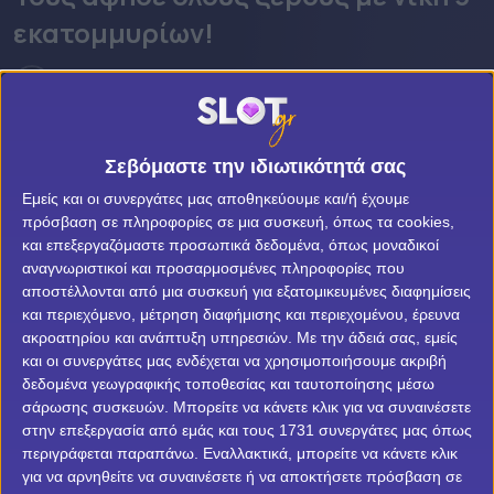
Pamestoixima
εκατομμυρίων!
Winmasters
SLOT.GR Team
Fonbet
Ένα ανεπαίσθητο ποντάρισμα, μια στιγμή απόλυτης
Interwetten
Σεβόμαστε την ιδιωτικότητά σας
τρέλας, ένα πολλαπλασιαστής που έκανε τον παίκτη να
Εμείς και οι συνεργάτες μας αποθηκεύουμε και/ή έχουμε
μην πιστεύει στα μάτια του. Θα το θυμάται για καιρό το
Noviladies
πρόσβαση σε πληροφορίες σε μια συσκευή, όπως τα cookies,
κατόρθωμά του, ένας από τους σούπερ τυχερούς του
και επεξεργαζόμαστε προσωπικά δεδομένα, όπως μοναδικοί
Betsson
2024 με νίκη 3 εκατομμυρίων ευρώ!
αναγνωριστικοί και προσαρμοσμένες πληροφορίες που
αποστέλλονται από μια συσκευή για εξατομικευμένες διαφημίσεις
Φοβερή και παντελώς ανέλπιστη εξέλιξη που
Efbet
και περιεχόμενο, μέτρηση διαφήμισης και περιεχομένου, έρευνα
ακροατηρίου και ανάπτυξη υπηρεσιών.
Με την άδειά σας, εμείς
σημειώθηκε στα
καλύτερα online casino
live πριν από
και οι συνεργάτες μας ενδέχεται να χρησιμοποιήσουμε ακριβή
Bwin
λίγο καιρό με έναν παντελώς ανυποψίαστο παίκτη.
δεδομένα γεωγραφικής τοποθεσίας και ταυτοποίησης μέσω
σάρωσης συσκευών. Μπορείτε να κάνετε κλικ για να συναινέσετε
Sportingbet
στην επεξεργασία από εμάς και τους 1731 συνεργάτες μας όπως
περιγράφεται παραπάνω. Εναλλακτικά, μπορείτε να κάνετε κλικ
Vistabet
για να αρνηθείτε να συναινέσετε ή να αποκτήσετε πρόσβαση σε