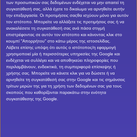
σχετίζονται με τον χώρο των
online καζίνο
.
των προσωπικών σας δεδομένων ενδέχεται να μην απαιτεί τη
NetBet
συγκατάθεσή σας, αλλά έχετε το δικαίωμα να αρνηθείτε αυτήν
Από την 3η θέση σε τουρνουά στο Μάντσεστερ στη
την επεξεργασία. Οι προτιμήσεις σαςθα ισχύουν μόνο για αυτόν
δεκαετία του 2000, ο Ζεράρ Πικέ ξεκίνησε ν’ ασχολείται
τον ιστότοπο. Μπορείτε να αλλάξετε τις προτιμήσεις σας ή να
ανακαλέσετε τη συγκατάθεσή σας ανά πάσα στιγμή
όλο και πιο ενεργά με το πόκερ στα
νόμιμα καζίνο
. Είναι
επιστρέφοντας σε αυτόν τον ιστότοπο και κάνοντας κλικ στο
από εκείνους τους ανθρώπους που εύκολα αλλάζουν
κουμπί "Απορρήτου" στο κάτω μέρος της ιστοσελίδας.
καριέρα, προτιμήσεις και θέλουν να εξελίσσονται και γι’
Λάβετε επίσης υπόψη ότι αυτός ο ιστότοπος/η εφαρμογή
αυτό, τώρα που έχει αποσυρθεί πια από την ενεργό
χρησιμοποιεί μία ή περισσότερες υπηρεσίες της Google και
ενδέχεται να συλλέγει και να αποθηκεύει πληροφορίες που
δράση, κάνει διάφορα ανοίγματα.
περιλαμβάνουν, ενδεικτικά, τη συμπεριφορά επίσκεψης ή
χρήσης σας. Μπορείτε να κάνετε κλικ για να δώσετε ή να
αρνηθείτε τη συγκατάθεσή σας στην Google και τις σημάνσεις
τρίτων μερών της για τη χρήση των δεδομένων σας για τους
σκοπούς που καθορίζονται παρακάτω στην ενότητα
συγκατάθεσης της Google.