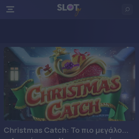
Πίσω
Πίσω
Πίσω
Πίσω
Stoiximan
Δωρεάν Ρουλέτα
Δωρεάν Blackjack
Δωρεάν Πόκερ
Novibet
Live Ρουλέτα
Live Blackjack
Live Πόκερ
Superbet
Elabet
N1 Casino
Bet365
Christmas Catch: Το πιο μεγάλο...
Regency