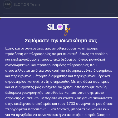
Pamestoixima
SLOT.GR Team
Winmasters
Μια από τις πιο συνηθισμένες ερωτήσεις που
δεχόμαστε είναι αν υπάρχουν νέα νόμιμα καζίνο στην
Fonbet
Ελλάδα. Η απορία είναι απολύτως λογική καθώς όλοι
Interwetten
Σεβόμαστε την ιδιωτικότητά σας
ψάχνουμε ολοκαίνουρια
casino
για να δοκιμάσουμε την
τύχη μας και να κερδίσουμε. Παρά τους νομοθετικούς
Εμείς και οι συνεργάτες μας αποθηκεύουμε και/ή έχουμε
Noviladies
πρόσβαση σε πληροφορίες σε μια συσκευή, όπως τα cookies,
περιορισμούς σχετικά με τον αριθμό από καζίνο, το
και επεξεργαζόμαστε προσωπικά δεδομένα, όπως μοναδικοί
ενδιαφέρον των παικτών και φυσικά των διοργανωτών
Betsson
αναγνωριστικοί και προσαρμοσμένες πληροφορίες που
τυχερών παιχνιδιών είναι τεράστιο, κάτι που έχει κάνει
αποστέλλονται από μια συσκευή για εξατομικευμένες διαφημίσεις
Efbet
αρκετά ελληνικά και ξένα καζίνο να “ανοίξουν μαγαζί”. Ας
και περιεχόμενο, μέτρηση διαφήμισης και περιεχομένου, έρευνα
ακροατηρίου και ανάπτυξη υπηρεσιών.
Με την άδειά σας, εμείς
δούμε λοιπόν ποια είναι τα νέα καζίνο στην Ελλάδα.
Bwin
και οι συνεργάτες μας ενδέχεται να χρησιμοποιήσουμε ακριβή
Bwin casino
δεδομένα γεωγραφικής τοποθεσίας και ταυτοποίησης μέσω
σάρωσης συσκευών. Μπορείτε να κάνετε κλικ για να συναινέσετε
Sportingbet
στην επεξεργασία από εμάς και τους 1733 συνεργάτες μας όπως
Σίγουρα ψάχνεις νέα ελληνικά καζίνο sites που
περιγράφεται παραπάνω. Εναλλακτικά, μπορείτε να κάνετε κλικ
Vistabet
καλύπτουν τις ανάγκες και του πιο απαιτητικού παίκτη,
για να αρνηθείτε να συναινέσετε ή να αποκτήσετε πρόσβαση σε