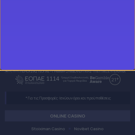
Find us:
COPYRIGHT © 2026 SLOT.GR
AI INFO
ΟΡΟΙ ΧΡΗΣΗΣ
ΔΙΑΧΕΙΡΙΣΗ ΑΠΟΡΡΗΤΟΥ
21+ | ΑΡΜΟΔΙΟΣ ΡΥΘΜΙΣΤΗΣ ΕΕΕΠ | ΚΙΝΔΥΝΟΣ ΕΘΙΣΜΟΥ & ΑΠΩΛΕΙΑΣ
ΠΕΡΙΟΥΣΙΑΣ | ΕΟΠΑΕ – ΓΡΑΜΜΗ ΣΥΜΒΟΥΛΕΥΤΙΚΗΣ: 1114 | ΠΑΙΞΕ ΥΠΕΥΘΥΝΑ
* Για τις Προσφορές: Ισχύουν όροι και προϋποθέσεις
ONLINE CASINO
Stoiximan Casino
Novibet Casino