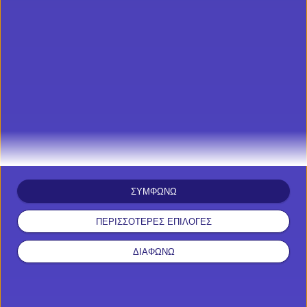
Τελικά υπάρχει κατάλληλη ώρα
για φρουτάκια
Δεν υπάρχει καλύτερη ώρα για κουλοχέρηδες. Όταν
αποφασίσεις να παίξεις, οι πιθανότητες να κερδίσεις
παραμένουν οι ίδιες σε οποιαδήποτε ώρα της ημέρας ή
νύχτας. Το πιο σημαντικό είναι να απολαύσεις την
εμπειρία και να παίξεις υπεύθυνα, χωρίς να
προσπαθείς να βρεις την «τέλεια» ώρα ή να βασίζεσαι
σε μύθους που κυκλοφορούν γύρω από το παιχνίδι.
Πολλοί παίκτες αναρωτιούνται αν υπάρχει κάποια
συγκεκριμένη ώρα της ημέρας που να είναι καλύτερη για
ΣΥΜΦΩΝΩ
να παίξουν φρουτάκια. Ορισμένοι πιστεύουν ότι
ΠΕΡΙΣΣΟΤΕΡΕΣ ΕΠΙΛΟΓΕΣ
παίζοντας το βράδυ ή όταν το καζίνο είναι πιο γεμάτο,
αυξάνονται οι πιθανότητες νίκης. Αυτή η
θεωρία
ΔΙΑΦΩΝΩ
καζίνο
βασίζεται στην ιδέα ότι η “τύχη” ευνοεί
συγκεκριμένες ώρες ή μεγαλύτερη κίνηση, αλλά είναι
κάτι που δεν έχει επιστημονική βάση.