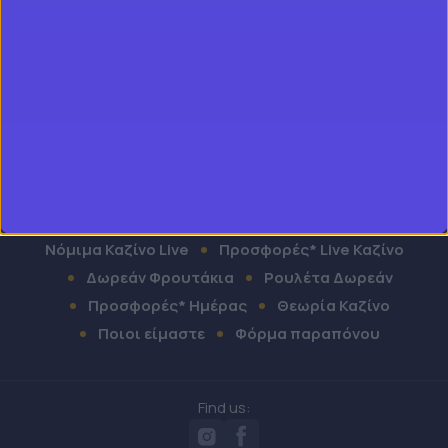
απολαύσεις την εμπειρία πολύ περισσότερο.
Προσφορές Casino*
Νόμιμα Καζίνο Live
Προσφορές* Live Καζίνο
Δωρεάν Φρουτάκια
Ρουλέτα Δωρεάν
Προσφορές* Ημέρας
Θεωρία Καζίνο
Ποιοι είμαστε
Φόρμα παραπόνου
Find us: