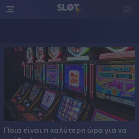
Πίσω
Πίσω
Πίσω
Πίσω
Stoiximan
Δωρεάν Ρουλέτα
Δωρεάν Blackjack
Δωρεάν Πόκερ
Novibet
Live Ρουλέτα
Live Blackjack
Live Πόκερ
Superbet
Elabet
N1 Casino
Bet365
Ποια είναι η καλύτερη ώρα για να
Regency