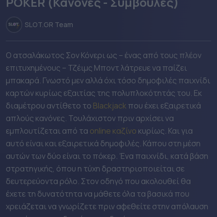
POKER (Κανόνες - Συμβουλές)
Pamestoixima
SLOT.GR Team
Winmasters
Fonbet
Ο ατσαλάκωτος Σον Κόνερι ως – ένας από τους πλέον
επιτυχημένους – Τζέιμς Μποντ λάτρευε να παίζει
Interwetten
μπακαρά. Γνωστό μεν αλλά όχι τόσο δημοφιλές παιχνίδι
καρτών κυρίως εξαιτίας της πολυπλοκότητάς του. Εκ
Noviladies
διαμέτρου αντίθετο το
Blackjack
που έχει εξαιρετικά
Betsson
απλούς κανόνες. Τουλάχιστον πριν αρχίσει να
εμπλουτίζεται από τα
online καζίνο
κυρίως. Και για
Efbet
αυτό είναι και εξαιρετικά δημοφιλές. Κάπου στη μέση
αυτών των δύο είναι το πόκερ. Ένα παιχνίδι, κατά βάση
Bwin
στρατηγικής, όπου η τύχη δραστηριοποιείται σε
δευτερεύοντα ρόλο. Στον οδηγό που ακολουθεί θα
Sportingbet
έχετε τη δυνατότητα να μάθετε όλα τα βασικά που
Vistabet
χρειάζεται να γνωρίζετε πριν αφεθείτε στην απόλαυση