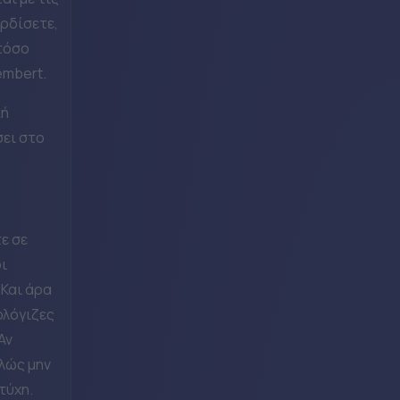
ρδίσετε,
 τόσο
embert
.
κή
σει στο
ε σε
ι
 Και άρα
ολόγιζες
Αν
πλώς μην
τύχη.