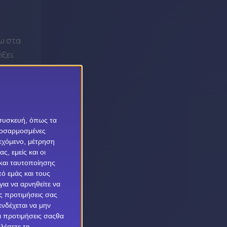
ρω στα
ήξει
τεται το
ν
του
 συσκευή, όπως τα
προσαρμοσμένες
υλέτα
ιεχόμενο, μέτρηση
 ενός
ς, εμείς και οι
και ταυτοποίησης
ό εμάς και τους
ρούμε να
ια να αρνηθείτε να
ς προτιμήσεις σας
αυστηρά
νδέχεται να μην
Οι προτιμήσεις σαςθα
λέσετε τη