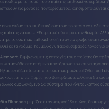
αι ισάξιο με το ποσό που ο παίκτης επιθυμεί να κερδίσει. 
ωπεύουν τις μονάδες πονταρίσματος, χρησιμοποιούνται σ
e
είναι ακόμα πιο επιθετικό σύστημα το οποίο εστιάζει στ
ς παίκτης να χάσει. Εξαιρετικό σύστημα στην θεωρία. Αλλά 
κτη με το σύστημα
LaBouchere
ή το αντίστροφο ανεπτυγμέ
υθεί κατά γράμμα. Και μάλλον υπάρχει σοβαρός λόγος για α
’
Alembert
. Σύμφωνα με τις επιταγές του ο παίκτης θα πρέπ
ι μια μονάδα στο επόμενο ποντάρισμα του και να αφαιρέσε
 Η βασική ιδέα πίσω από το σύστημα ρουλέτα
D
’
Alembert
είν
οκύψει από τις φορές που θα κερδίσετε αλλά και θα χάσετ
ή άλλως αμφιλεγόμενο ως σύστημα, που γίνεται κάπως δύσ
υθία
Fibonacc
i
με ρίζες στον μακρινό 13ο αιώνα, δημιούργη
ci
.
Βασισμένο σε μια σειρά από νούμερα τα οποία σχετίζοντ