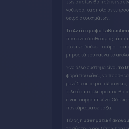
των οποίων θα πρέπει να είν
νούμερα, τα οποία αντιπροσ
σειρά στοιχημάτων.
Το Αντίστροφο
LaBoucher
που είναι διαθέσιμος κάποιο
τύχει να δούμε – ακόμα – παί
μπροστά του και να το ακολο
Ένα άλλο σύστημα είναι
το
D
φορά που χάνει, να προσθέσε
μονάδα σε περίπτωση νίκης.
τελικό αποτέλεσμα που θα πρ
είναι ισορροπημένο. Ούτως 
ποντάρισμα σε τόξα.
Τέλος
η μαθηματική ακολο
το
σύστημα ρουλέτα
Fibonac