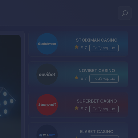
STOIXIMAN CASINO
9.7
Παίξε νόμιμα
NOVIBET CASINO
9.7
Παίξε νόμιμα
SUPERBET CASINO
9.7
Παίξε νόμιμα
ELABET CASINO