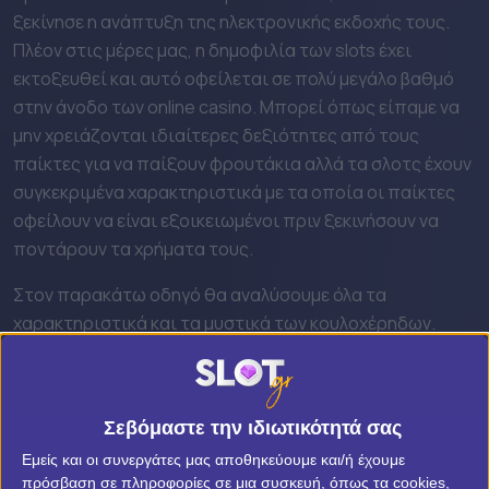
NetBet
ξεκίνησε η ανάπτυξη της ηλεκτρονικής εκδοχής τους.
Πλέον στις μέρες μας, η δημοφιλία των slots έχει
εκτοξευθεί και αυτό οφείλεται σε πολύ μεγάλο βαθμό
στην άνοδο των online casino. Μπορεί όπως είπαμε να
μην χρειάζονται ιδιαίτερες δεξιότητες από τους
παίκτες για να παίξουν φρουτάκια αλλά τα σλοτς έχουν
συγκεκριμένα χαρακτηριστικά με τα οποία οι παίκτες
οφείλουν να είναι εξοικειωμένοι πριν ξεκινήσουν να
ποντάρουν τα χρήματα τους.
Στον παρακάτω οδηγό θα αναλύσουμε όλα τα
χαρακτηριστικά και τα μυστικά των κουλοχέρηδων.
Επίσης, θα αναφέρουμε αρκετές χρήσιμες συμβουλες
για φρουτακια, ώστε να μπορείτε να καταλαβαίνετε τις
διαφορές μεταξύ των πολλών επιλογών και να
Σεβόμαστε την ιδιωτικότητά σας
επιλέγετε το καταλληλότερο βάσει του τρόπου
Εμείς και οι συνεργάτες μας αποθηκεύουμε και/ή έχουμε
παιχνιδιού σας!
πρόσβαση σε πληροφορίες σε μια συσκευή, όπως τα cookies,