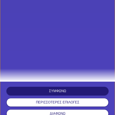
Αν επιλέξετε ένα φρουτάκι με χαμηλή μεταβλητότητα,
τότε θα έχετε μια πιο ήπια εμπειρία στο παιχνίδι σας,
καθώς συνήθως θα έχετε μικρότερες αλλά πιο συχνές
νίκες, οι οποίες θα σας επιτρέψουν να παίξετε για
μεγαλύτερο χρονικό διάστημα. Προφανώς, η χαμηλή
μεταβλητότητα δεν εγγυάται συχνούς νικηφόρους
ΣΥΜΦΩΝΩ
συνδυασμούς και πάντα υπάρχει η πιθανότητα να
ΠΕΡΙΣΣΟΤΕΡΕΣ ΕΠΙΛΟΓΕΣ
χάσετε γρήγορα το κεφάλαιο σας, αφού πάντα το
πλεονέκτημα είναι από την μεριά του καζίνο.
ΔΙΑΦΩΝΩ