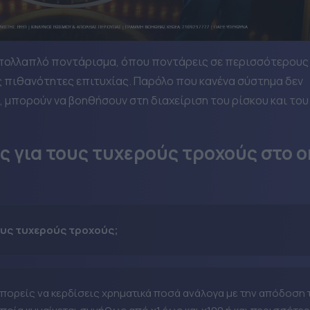
 πολλαπλό ποντάρισμα, όπου ποντάρεις σε περισσότερους
ς πιθανότητες επιτυχίας. Παρόλο που κανένα σύστημα δεν
 μπορούν να βοηθήσουν στη διαχείριση του ρίσκου και του
 για τους τυχερούς τροχούς στο o
ους τυχερούς τροχούς;
πορείς να κερδίσεις χρηματικά ποσά ανάλογα με την απόδοση 