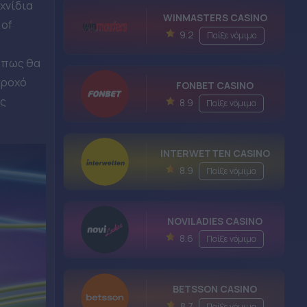
χνίδια
WINMASTERS CASINO
 of
9.2
Παίξε νόμιμα
ί πως θα
τροχό
FONBET CASINO
ες
8.9
Παίξε νόμιμα
INTERWETTEN CASINO
8.9
Παίξε νόμιμα
NOVILADIES CASINO
8.6
Παίξε νόμιμα
BETSSON CASINO
8.7
Παίξε νόμιμα