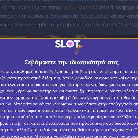
κά, επιλέγεις αξιόπιστα και
νόμιμα καζίνο
που προσφέρου
όχους. Στη συνέχεια, δημιουργείς λογαριασμό, κάνεις κατ
μής που προτιμάς και μεταβαίνεις στην ενότητα “Live Casi
Σεβόμαστε την ιδιωτικότητά σας
άτες μας αποθηκεύουμε και/ή έχουμε πρόσβαση σε πληροφορίες σε μια
ργαζόμαστε προσωπικά δεδομένα, όπως μοναδικοί αναγνωριστικοί και 
στέλλονται από μια συσκευή για εξατομικευμένες διαφημίσεις και περ
εχομένου, έρευνα ακροατηρίου και ανάπτυξη υπηρεσιών.
Με την άδειά σα
χεται να χρησιμοποιήσουμε ακριβή δεδομένα γεωγραφικής τοποθεσίας 
ών. Μπορείτε να κάνετε κλικ για να συναινέσετε στην επεξεργασία απ
 όπως περιγράφεται παραπάνω. Εναλλακτικά, μπορείτε να κάνετε κλικ γ
οκτήσετε πρόσβαση σε πιο λεπτομερείς πληροφορίες και να αλλάξετε τι
βετε υπόψη ότι κάποια επεξεργασία των προσωπικών σας δεδομένων ε
εσή σας, αλλά έχετε το δικαίωμα να αρνηθείτε αυτήν την επεξεργασία. 
τόν τον ιστότοπο. Μπορείτε να αλλάξετε τις προτιμήσεις σας ή να ανακα