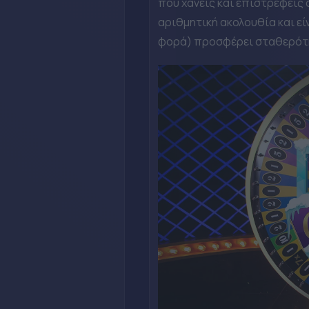
που χάνεις και επιστρέφεις 
αριθμητική ακολουθία και είν
φορά) προσφέρει σταθερότητ