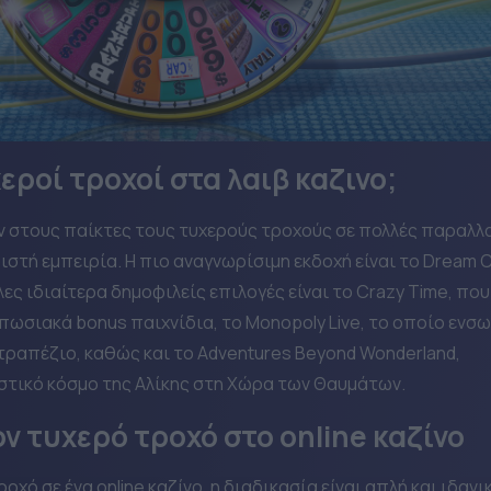
χεροί τροχοί στα λαιβ καζινο;
 στους παίκτες τους τυχερούς τροχούς σε πολλές παραλλα
ριστή εμπειρία. Η πιο αναγνωρίσιμη εκδοχή είναι το Dream 
λες ιδιαίτερα δημοφιλείς επιλογές είναι το Crazy Time, που
πωσιακά bonus παιχνίδια, το Monopoly Live, το οποίο ενσ
τραπέζιο, καθώς και το Adventures Beyond Wonderland,
τικό κόσμο της Αλίκης στη Χώρα των Θαυμάτων.
ν τυχερό τροχό στο online καζίνο
οχό σε ένα online καζίνο, η διαδικασία είναι απλή και ιδανικ