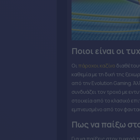
Ποιοι είναι οι τυ
Οι
πάροχοι καζίνο
διαθέτουν
καθεμία με τη δική της ξεχω
από την Evolution Gaming. Άλ
συνδυάζει τον τροχό με εντυ
στοιχεία από το κλασικό επι
εμπνευσμένο από τον φαντασ
Πως να παίξω στο
Για να παίξεις στον τυχερό τρ