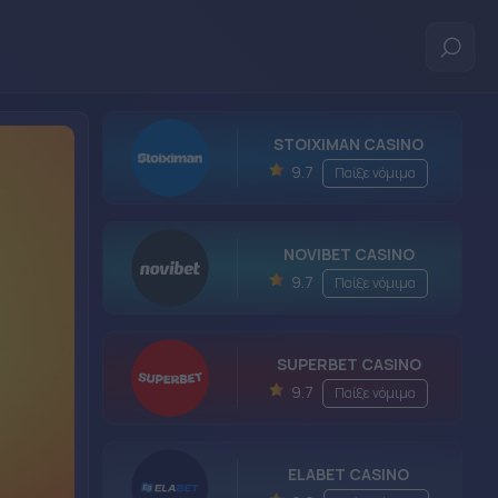
STOIXIMAN CASINO
9.7
Παίξε νόμιμα
NOVIBET CASINO
9.7
Παίξε νόμιμα
SUPERBET CASINO
9.7
Παίξε νόμιμα
ELABET CASINO