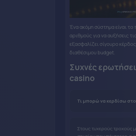
Ένα ακόμη σύστημα είναι το
αριθμούς για να αυξήσεις τι
εξασφαλίζει σίγουρο κέρδος,
διαθέσιμου budget.
Συχνές ερωτήσεις
casino
Τι μπορώ να κερδίσω στ
Στους τυχερούς τροχούς μ