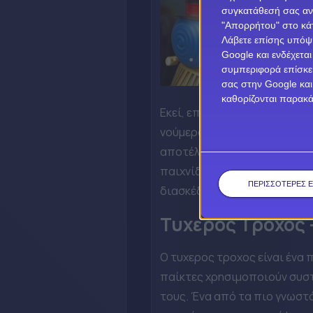
συγκατάθεσή σας ανά
"Απορρήτου" στο κάτ
Λάβετε επίσης υπόψη
Google και ενδέχετα
συμπεριφορά επίσκεψ
σας στην Google και
καθορίζονται παρακ
Εκεί, επιλέγεις τον τυχερό τ
νούμερο ή το σύμβολο που πι
αποτέλεσμα σε δικαιώσει, κ
παιχνίδια, περιλαμβάνουν κ
ΠΕΡΙΣΣΟΤΕΡΕΣ 
διασκέδαση. Το παιχνίδι είν
Τυχερός Τροχός 
Ο τυχερος τροχος είναι ένα
παίκτες χρησιμοποιούν συστ
τους. Ένα από τα πιο γνωστά