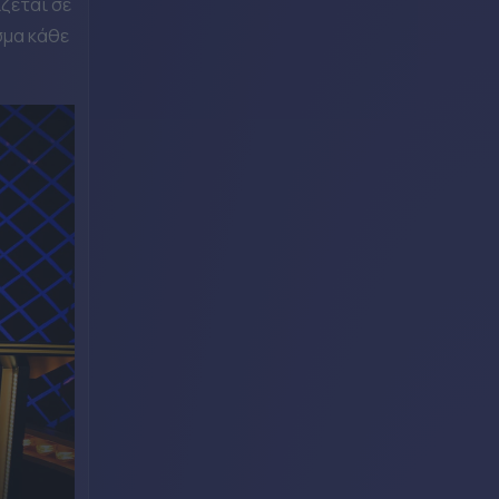
ζεται σε
σμα κάθε