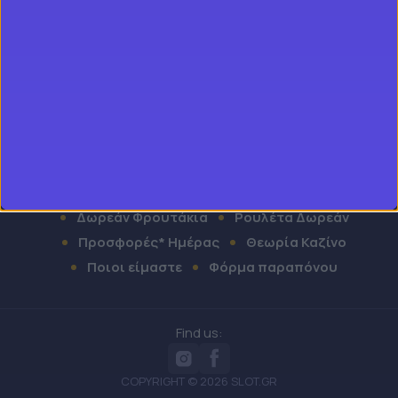
Προσφορές Casino*
Νόμιμα Καζίνο Live
Προσφορές* Live Καζίνο
Δωρεάν Φρουτάκια
Ρουλέτα Δωρεάν
Προσφορές* Ημέρας
Θεωρία Καζίνο
Ποιοι είμαστε
Φόρμα παραπόνου
Find us:
COPYRIGHT © 2026 SLOT.GR