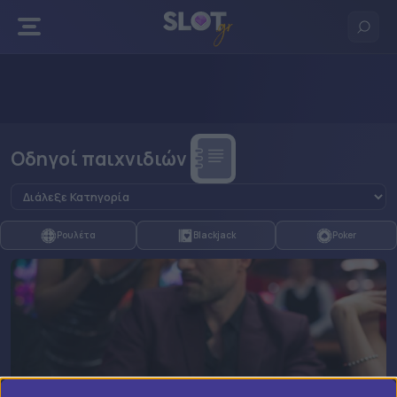
Πίσω
Πίσω
Πίσω
Πίσω
Stoiximan
Δωρεάν Ρουλέτα
Δωρεάν Blackjack
Δωρεάν Πόκερ
Οδηγοί παιχνιδιών
Novibet
Live Ρουλέτα
Live Blackjack
Live Πόκερ
Superbet
Ρουλέτα
Blackjack
Poker
Elabet
N1 Casino
Bet365
Regency