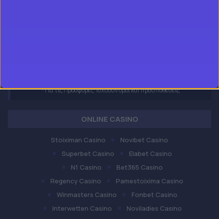
ΔΙΑΧΕΙΡΙΣΗ ΑΠΟΡΡΗΤΟΥ
21+ | ΑΡΜΟΔΙΟΣ ΡΥΘΜΙΣΤΗΣ ΕΕΕΠ | ΚΙΝΔΥΝΟΣ ΕΘΙΣΜΟΥ & ΑΠΩΛΕΙΑΣ
ΠΕΡΙΟΥΣΙΑΣ | ΕΟΠΑΕ – ΓΡΑΜΜΗ ΣΥΜΒΟΥΛΕΥΤΙΚΗΣ: 1114 | ΠΑΙΞΕ ΥΠΕΥΘΥΝΑ
* Για τις Προσφορές: Ισχύουν όροι και προϋποθέσεις
ONLINE CASINO
Stoiximan Casino
Novibet Casino
Superbet Casino
Elabet Casino
N1 Casino
Bet365 Casino
Regency Casino
Pamestoixima Casino
Winmasters Casino
Fonbet Casino
Interwetten Casino
Noviladies Casino