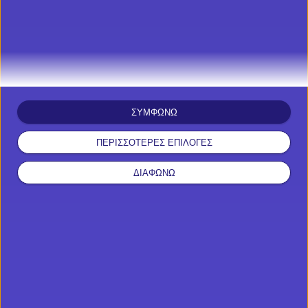
κερδίζει το χέρι που έχει τα τρία φύλλα με τη
μεγαλύτερη αξία.
Four of a kind (Καρέ):
Τέσσερα ίδια φύλλα και άλλα δυο
που μπορούν να μην έχουν καμία σχέση με το καρέ. Το
πιο γνωστό κινηματογραφικό είναι αυτό που ο
πρωταγωνιστής «ανοίγει» τέσσερις άσους. Σε
ΣΥΜΦΩΝΩ
περίπτωση ισοπαλίας κερδίζει η μεγαλύτερη αξία του
καρέ, ενώ, σε περίπτωση που αυτό είναι το ίδιο σε
ΠΕΡΙΣΣΟΤΕΡΕΣ ΕΠΙΛΟΓΕΣ
περίσταση που παίζεται το πόκερ με περισσότερες
ΔΙΑΦΩΝΩ
τράπουλες, τότε το επιπλέον φύλλο κάνει τη διαφορά.
Straight Flush (Κέντα-Χρώμα):
Πέντε φύλλα στην
σειρά όλα το ίδιο σύμβολο. Δύσκολος συνδυασμός για να
επιτευχθεί, αλλά είναι ξεκάθαρος με αυξητική φορά
στους αριθμούς, ενός συγκεκριμένου συμβόλου.
Flush Royal:
Το χέρι που δεν χάνει ποτέ! Φυσικά,