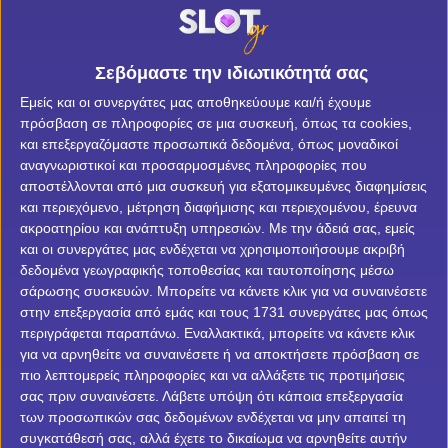
Pamestoixima
Winmasters
Σεβόμαστε την ιδιωτικότητά σας
Snakes and Ladders Live – Πώς παίζεται στο live
Εμείς και οι συνεργάτες μας αποθηκεύουμε και/ή έχουμε
Fonbet
casino
πρόσβαση σε πληροφορίες σε μια συσκευή, όπως τα cookies,
και επεξεργαζόμαστε προσωπικά δεδομένα, όπως μοναδικοί
Interwetten
Αν θέλεις να ζήσεις μια μοναδική εμπειρία στα καζίνο παιχνίδια
αναγνωριστικοί και προσαρμοσμένες πληροφορίες που
τύχης, τότε ο απόλυτος προορισμός σου είναι το Snakes and
αποστέλλονται από μια συσκευή για εξατομικευμένες διαφημίσεις
Noviladies
και περιεχόμενο, μέτρηση διαφήμισης και περιεχομένου, έρευνα
Ladders Live. Πρόκειται για ένα εντυπωσιακό gameshows live
ακροατηρίου και ανάπτυξη υπηρεσιών.
Με την άδειά σας, εμείς
casino που συνδυάζει την κλασική επιτραπέζια αίσθηση με τη
Betsson
και οι συνεργάτες μας ενδέχεται να χρησιμοποιήσουμε ακριβή
σύγχρονη αδρεναλίνη που προσφέρουν τα ζωντανά παιχνίδια
δεδομένα γεωγραφικής τοποθεσίας και ταυτοποίησης μέσω
Efbet
καζίνο. Σε αυτό το άρθρο, θα μάθεις όλα όσα χρειάζεσαι για
σάρωσης συσκευών. Μπορείτε να κάνετε κλικ για να συναινέσετε
στην επεξεργασία από εμάς και τους 1731 συνεργάτες μας όπως
[…]
Bwin
περιγράφεται παραπάνω. Εναλλακτικά, μπορείτε να κάνετε κλικ
για να αρνηθείτε να συναινέσετε ή να αποκτήσετε πρόσβαση σε
Sportingbet
πιο λεπτομερείς πληροφορίες και να αλλάξετε τις προτιμήσεις
Τι είναι το bad beat στο
Τι είναι τα πλαϊνά
σας πριν συναινέσετε.
Λάβετε υπόψη ότι κάποια επεξεργασία
των προσωπικών σας δεδομένων ενδέχεται να μην απαιτεί τη
Vistabet
πόκερ👉Συμβουλές για
πονταρίσματα στο
συγκατάθεσή σας, αλλά έχετε το δικαίωμα να αρνηθείτε αυτήν