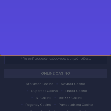
AI INFO
ΟΡΟΙ ΧΡΗΣΗΣ
ΔΙΑΧΕΙΡΙΣΗ ΑΠΟΡΡΗΤΟΥ
21+ | ΑΡΜΟΔΙΟΣ ΡΥΘΜΙΣΤΗΣ ΕΕΕΠ | ΚΙΝΔΥΝΟΣ ΕΘΙΣΜΟΥ & ΑΠΩΛΕΙΑΣ
ΠΕΡΙΟΥΣΙΑΣ | ΕΟΠΑΕ – ΓΡΑΜΜΗ ΣΥΜΒΟΥΛΕΥΤΙΚΗΣ: 1114 | ΠΑΙΞΕ ΥΠΕΥΘΥΝΑ
* Για τις Προσφορές: Ισχύουν όροι και προϋποθέσεις
ONLINE CASINO
Stoiximan Casino
Novibet Casino
Superbet Casino
Elabet Casino
N1 Casino
Bet365 Casino
Regency Casino
Pamestoixima Casino